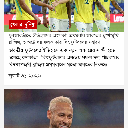
খেলার দুনিয়া
যুবভারতীতে ইতিহাসের অপেক্ষা! প্রথমবার ভারতের মুখোমুখি
ব্রাজ়িল, ৩ অক্টোবর কলকাতায় বিশ্বফুটবলের মহারণ
ভারতীয় ফুটবলের ইতিহাসে এক নতুন অধ্যায়ের সাক্ষী হতে
চলেছে কলকাতা। বিশ্বফুটবলের অন্যতম সফল দল, পাঁচবারের
বিশ্বকাপজয়ী ব্রাজ়িল প্রথমবারের মতো ভারতের বিরুদ্ধে
প্রদর্শনী ম্যাচ খেলতে আসছে। আগামী ৩ অক্টোবর কলকাতার
জুলাই ৩১, ২০২৬
যুবভারতী ক্রীড়াঙ্গনে অনুষ্ঠিত হবে এই বহু প্রতীক্ষিত
আন্তর্জাতিক ম্যাচ। বৃহস্পতিবার যৌথভাবে এই ঐতিহাসিক
ম্যাচের ঘোষণা করেছে ব্রাজ়িল ফুটবল কনফেডারেশন (CBF)
এবং অল ইন্ডিয়া ফুটবল ফেডারেশন (AIFF)।ফুটবলপ্রেমী
শহর কলকাতার কাছে এটি নিঃসন্দেহে এক স্বপ্নপূরণের মুহূর্ত।
প্রায় ৭০ হাজার দর্শক ধারণক্ষমতাসম্পন্ন যুবভারতী স্টেডিয়ামে
বিশ্বের অন্যতম জনপ্রিয় ফুটবল দলের খেলা দেখার সুযোগ