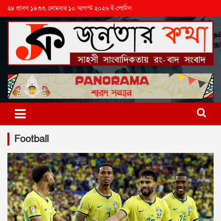
২৪ শ্রাবণ ১৪৩৩, সোমবার ১০ আগস্ট ২০২৬ ই-পোর্টাল
Football