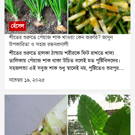
হেঁসেল
শীতের শুরুতে পেঁয়াজ শাক খাওয়া কেন জরুরি? জানুন
উপকারিতা ও সহজ রন্ধনপ্রণালী
শীতের শুরুতে হালকা ঠান্ডায় শরীরকে ফিট রাখতে খাদ্য
তালিকায় পেঁয়াজ শাক থাকা উচিত বলেই মত পুষ্টিবিদদের।
সহজলভ্য এই সবুজ শাক শুধু স্বাদেই নয়, পুষ্টিতেও ভরপুর।
বাজারে এখন সহজেই পাওয়া যাচ্ছে টাটকা পেঁয়াজ শাক, যা
নভেম্বর ১৯, ২০২৫
রোগ প্রতিরোধ ক্ষমতা বাড়াতে দারুণ কার্যকর।পেঁয়াজ শাকের
প্রধান উপকারিতা১. রোগ প্রতিরোধ ক্ষমতা বাড়ায়পেঁয়াজ শাকে
রয়েছে প্রচুর ভিটামিন C, যা ঠান্ডা-কাশি প্রতিরোধে সাহায্য
করে এবং ভাইরাসজনিত সংক্রমণ থেকে রক্ষা করে।২. হজম
শক্তি উন্নত করেএতে থাকা ফাইবার হজমের সমস্যা কমায়,
গ্যাস-অম্বল দূর করে এবং কোষ্ঠকাঠিন্য প্রতিরোধে সাহায্য
করে।৩. রক্ত সঞ্চালন স্বাভাবিক রাখেপেঁয়াজ শাকের অ্যান্টি-