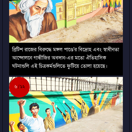
ব্রিটিশ রাজের বিরুদ্ধে মঙ্গল পাণ্ডে'র বিদ্রোহ এবং স্বাধীনতা
আন্দোলনে গান্ধীজির অবদান-এর মতো ঐতিহাসিক
ঘটনাগুলি এই চিত্রকর্মগুলিতে ফুটিয়ে তোলা হয়েছে।
৬
১২