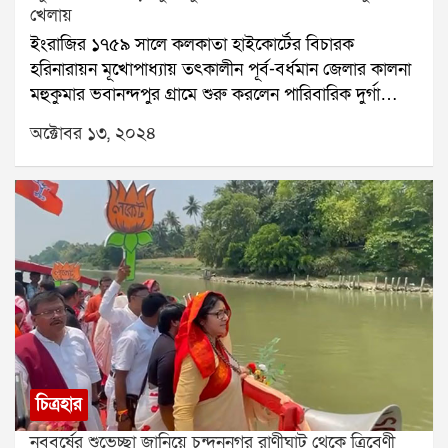
খেলায়
ইংরাজির ১৭৫৯ সালে কলকাতা হাইকোর্টের বিচারক
হরিনারায়ন মূখোপাধ্যায় তৎকালীন পূর্ব-বর্ধমান জেলার কালনা
মহুকুমার ভবানন্দপুর গ্রামে শুরু করলেন পারিবারিক দুর্গা
পূজোর। সেই সময় ভবানন্দপুর গ্রামের পাশাপাশি বিস্তীর্ণ
অক্টোবর ১৩, ২০২৪
এলাকায় দুর্গা পূজোর কোনও চল ছিলোনা। সেই হিসাবে ওই
অঞ্চলে হরিনারায়ন মূখোপাধ্যায়-ই দুর্গা পূজোর প্রবর্তক।
কালনা থেকে প্রায় ৬ কি.মি. দূরে অবস্থিত ভবনন্দাপুর গ্রাম।
রেলপথে 'বর্ধমান-হাওড়া' মেন লাইনের বৈঁচি স্টেশন ও
'কাটোয়া-হাওড়া' লাইনের কালনা স্টেশন থেকে নেমে এই গ্রাম
যাওয়া এক প্রকার দূর্গমই ছিলো। যাতায়াতের প্রধান মাধ্যম
ছিলো গরুর গাড়ি।
চিত্রহার
নববর্ষের শুভেচ্ছা জানিয়ে চন্দননগর রাণীঘাট থেকে ত্রিবেণী