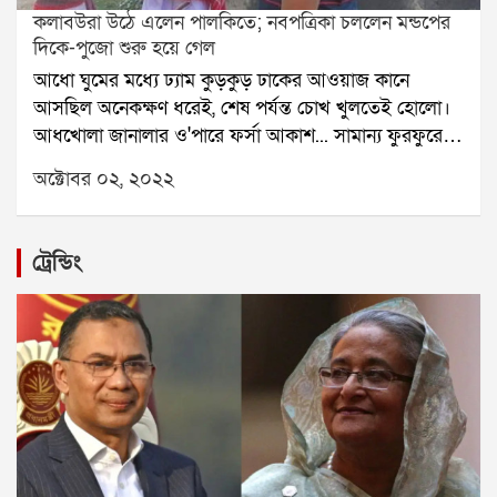
কলাবউরা উঠে এলেন পালকিতে; নবপত্রিকা চললেন মন্ডপের
দিকে-পুজো শুরু হয়ে গেল
আধো ঘুমের মধ্যে ঢ্যাম কুড়কুড় ঢাকের আওয়াজ কানে
আসছিল অনেকক্ষণ ধরেই, শেষ পর্যন্ত চোখ খুলতেই হোলো।
আধখোলা জানালার ও'পারে ফর্সা আকাশ... সামান্য ফুরফুরে
হাওয়া ... মনে পড়ে গেল আজ সপ্তমী--- সাড়ে ছ'টার মধ্যে স্নান
অক্টোবর ০২, ২০২২
সেরে তৈরী হয়ে নেওয়া চাই, ঠিক সাতটায় কলাবউ স্নান করিয়ে
ঘট আনতে যেতে হবে।
ট্রেন্ডিং