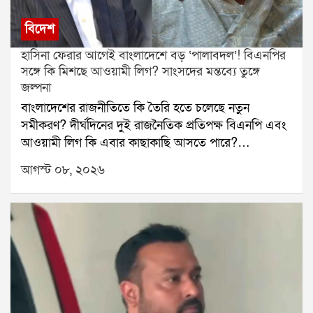
বিদেশ
হাসিনা ফেরার আগেই বাংলাদেশে বড় ‘পালাবদল’! বিএনপির
সঙ্গে কি মিশছে আওয়ামী লিগ? সাংসদের মন্তব্যে তুঙ্গে
জল্পনা
বাংলাদেশের রাজনীতিতে কি তৈরি হতে চলেছে নতুন
সমীকরণ? দীর্ঘদিনের দুই রাজনৈতিক প্রতিপক্ষ বিএনপি এবং
আওয়ামী লিগ কি এবার কাছাকাছি আসতে পারে?
বাংলাদেশের প্রাক্তন প্রধানমন্ত্রী শেখ হাসিনার দেশে ফেরার
আগস্ট ০৮, ২০২৬
জল্পনার মধ্যেই এমনই এক মন্তব্য ঘিরে শুরু হয়েছে নতুন
রাজনৈতিক চর্চা।চলতি বছরের ডিসেম্বরেই বাংলাদেশে ফিরতে
চান শেখ হাসিনা, এমন খবর সামনে এসেছে। তার মধ্যেই
আওয়ামী লিগকে নিয়ে বড় মন্তব্য করেছেন বিএনপির এক
সাংসদ। সুনামগঞ্জ-২ আসনের সাংসদ নাসির উদ্দিন চৌধুরী
বৃহস্পতিবার একটি সমাবেশে বলেন, আওয়ামী লিগ তাঁদের
শত্রু নয়, বরং মিত্র। তাঁর দাবি, মুক্তিযুদ্ধের সময় দুই পক্ষ
একসঙ্গে লড়াই করেছে এবং অদূর ভবিষ্যতে আওয়ামী লিগ