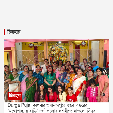
চিত্রহার
চিত্রহার
Durga Puja: কালনার ভবানন্দপুরে ২৬৫ বছরের
"মুখোপাধ্যায় বাড়ি" দুর্গা পুজোয় দশমীতে মাতলো সিঁদুর