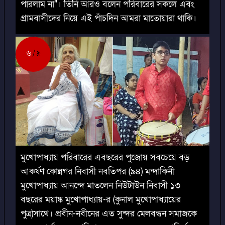
পারলাম না"। তিনি আরও বলেন পরিবারের সকলে এবং
গ্রামবাসীদের নিয়ে এই পাঁচদিন আমরা মাতোয়ারা থাকি।
৬
৯
মুখোপাধ্যায় পরিবারের এবছরের পুজোয় সবচেয়ে বড়
আকর্ষণ কোন্নগর নিবাসী নবতিপর (৯৪) মন্দাকিনী
মুখোপাধ্যায় আনন্দে মাতলেন নিউটাউন নিবাসী ১৩
বছরের ময়াঙ্ক মুখোপাধ্যায়-র (কুনাল মুখোপাধ্যায়ের
পুত্র)সাথে। প্রবীন-নবীনের এত সুন্দর মেলবন্ধন সমাজকে