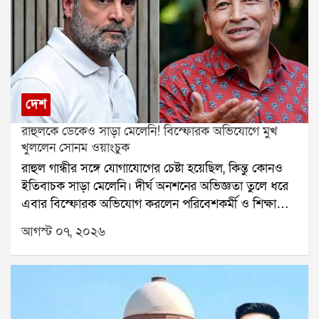
দেশ
রাহুলকে ডেকেও সাড়া মেলেনি! বিস্ফোরক অভিযোগে মুখ
খুললেন সোনম ওয়াংচুক
রাহুল গান্ধীর সঙ্গে যোগাযোগের চেষ্টা হয়েছিল, কিন্তু কোনও
ইতিবাচক সাড়া মেলেনি। দীর্ঘ অনশনের অভিজ্ঞতা তুলে ধরে
এবার বিস্ফোরক অভিযোগ করলেন পরিবেশকর্মী ও শিক্ষাবিদ
সোনম ওয়াংচুক। শুধু রাহুল গান্ধী নন, কেন্দ্রীয় মন্ত্রীদের দেওয়া
আগস্ট ০৭, ২০২৬
প্রতিশ্রুতিও রক্ষা করা হয়নি বলে দাবি করেছেন তিনি। সেই
কারণেই এখন সব রাজনৈতিক নেতার উপর থেকে তাঁর আস্থা
উঠে গিয়েছে বলে জানিয়েছেন সোনম।নিট প্রশ্নফাঁসের প্রতিবাদ
এবং দেশের শিক্ষা ব্যবস্থায় সংস্কারের দাবিতে যন্তর মন্তরে
টানা ছাব্বিশ দিন অনশন করেছিলেন সোনম ওয়াংচুক। সম্প্রতি