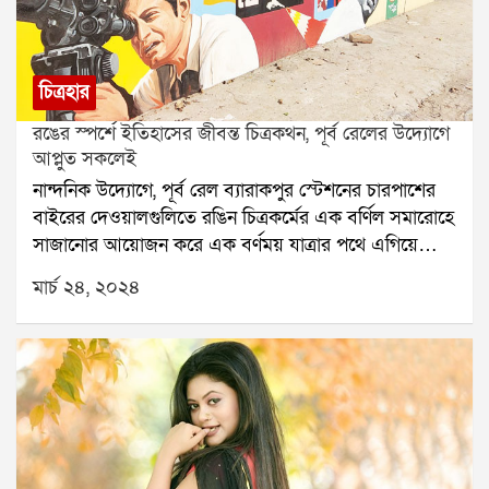
চিত্রহার
রঙের স্পর্শে ইতিহাসের জীবন্ত চিত্রকথন, পূর্ব রেলের উদ্যোগে
আপ্লুত সকলেই
নান্দনিক উদ্যোগে, পূর্ব রেল ব্যারাকপুর স্টেশনের চারপাশের
বাইরের দেওয়ালগুলিতে রঙিন চিত্রকর্মের এক বর্ণিল সমারোহে
সাজানোর আয়োজন করে এক বর্ণময় যাত্রার পথে এগিয়ে
চলেছে। শুধুই রেল স্টেশনের সঙ্গে এই শহরের সংযোগ আরও
মার্চ ২৪, ২০২৪
সুদৃঢ় করা নয়, এটি হুগলি নদীর তীরে অবস্থিত এই মনোরম
উপশহরের সমগ্র অঞ্চলের নান্দনিক মূল্য বৃদ্ধি করার ক্ষেত্রেও
কার্যকরী ভূমিকা পালন করবে বলে আশা করা হচ্ছে।