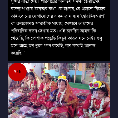
সুন্দর বার্তা দেয়। পরিবারের অন্যতম সদস্য জ্যোতির্ময়
বন্দ্যোপাধ্যায় 'জনতার কথা' কে জানান, যে প্রজন্মে নিজের
ভাই-বোনের যোগাযোগের একমাত্র মাধ্যম 'হোয়াটসঅ্যাপ'
বা অন্যকোনও সামাজীক মাধ্যম, সেখানে আমাদের
পরিবারিক বন্ধন দেখার মত। এই চারদিন আমরা কি
খেয়েছি, কি পোশাক পড়েছি কিছুই কারূর মনে নেই। শুধু
মনে আছে মন খুলে গল্প করেছি, গান করেছি আনন্দ
করেছি।'
৭
৯