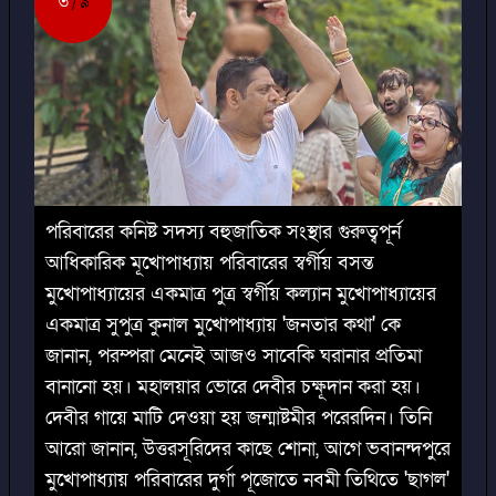
৩
৯
পরিবারের কনিষ্ট সদস্য বহুজাতিক সংস্থার গুরুত্বপূর্ন
আধিকারিক মূখোপাধ্যায় পরিবারের স্বর্গীয় বসন্ত
মুখোপাধ্যায়ের একমাত্র পুত্র স্বর্গীয় কল্যান মুখোপাধ্যায়ের
একমাত্র সুপুত্র কুনাল মুখোপাধ্যায় 'জনতার কথা' কে
জানান, পরম্পরা মেনেই আজও সাবেকি ঘরানার প্রতিমা
বানানো হয়। মহালয়ার ভোরে দেবীর চক্ষূদান করা হয়।
দেবীর গায়ে মাটি দেওয়া হয় জন্মাষ্টমীর পরেরদিন। তিনি
আরো জানান, উত্তরসূরিদের কাছে শোনা, আগে ভবানন্দপুরে
মুখোপাধ্যায় পরিবারের দুর্গা পূজোতে নবমী তিথিতে 'ছাগল'