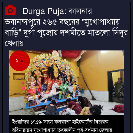
Durga Puja: কালনার
ভবানন্দপুরে ২৬৫ বছরের "মুখোপাধ্যায়
বাড়ি" দুর্গা পুজোয় দশমীতে মাতলো সিঁদুর
খেলায়
১
৯
ইংরাজির ১৭৫৯ সালে কলকাতা হাইকোর্টের বিচারক
হরিনারায়ন মূখোপাধ্যায় তৎকালীন পূর্ব-বর্ধমান জেলার