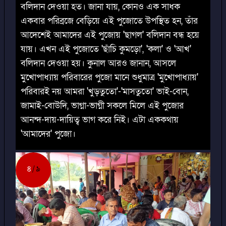
বলিদান দেওয়া হত। জানা যায়, কোনও এক সাধক
একবার পরিব্রজে বেড়িয়ে এই পুজোতে উপস্থিত হন, তাঁর
আদেশেই আমাদের এই পুজোয় 'ছাগল' বলিদান বন্ধ হয়ে
যায়। এখন এই পুজোতে 'ছাঁচি কুমড়ো', 'কলা' ও 'আখ'
বলিদান দেওয়া হয়। কুনাল আরও জানান, আসলে
মুখোপাধ্যায় পরিবারের পুজো মানে শুধুমাত্র 'মুখোপাধ্যায়'
পরিবারই নয় আমরা 'খুড়তুতো'-'মাসতুতো' ভাই-বোন,
জামাই-বোউদি, ভাগ্না-ভাগ্নী সকলে মিলে এই পুজোর
আনন্দ-দায়-দায়িত্ব ভাগ করে নিই। এটা এককথায়
'আমাদের' পুজো।
৪
৯