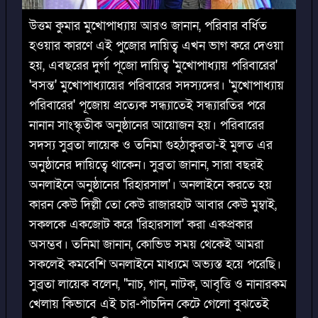
উত্তম কুমার মুখোপাধ্যায় আরও জানান, পরিবার বর্ধিত
হওয়ার কারণে এই পুজোর দায়িত্ব এখন ভাগ করে দেওয়া
হয়, এবছরের দুর্গা পূজো দায়িত্ব 'মুখোপাধ্যায় পরিবারের'
'বসন্ত' মুখোপাধ্যায়ের পরিবারের সদস্যদের। 'মুখোপাধ্যায়
পরিবারের' পূজোয় প্রত্যেক সন্ধ্যাতেই সন্ধ্যারতির পরে
নানান সাংস্কৃতীক অনুষ্ঠানের আয়োজন হয়। পরিবারের
সদস্য সুব্রতা লায়েক ও তনিমা গুহঠাকুরতা-ই মুলত এর
অনুষ্ঠানের দায়িত্বে থাকেন। সুব্রতা জানান, সারা বছরই
অনলাইনে অনুষ্ঠানের 'রিহারসাল'। অনলাইনে করতে হয়
কারন কেউ দিল্লী তো কেউ রাজারহাট আবার কেউ মুম্বাই,
সকলকে একজোট করে 'রিহারসাল' করা একপ্রকার
অসম্ভব। তনিমা জানান, কোভিড সময় থেকেই আমরা
সকলেই কমবেশি অনলাইনে মাধ্যমে অভ্যস্ত হয়ে পরেছি।
সুব্রতা লায়েক বলেন, "নাচ, গান, নাটক, আবৃত্তি ও নানারকম
খেলায় কিভাবে এই চার-পাঁচদিন কেটে গেলো বুঝতেই