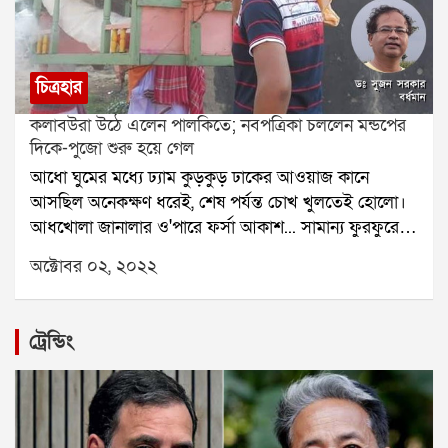
চিত্রহার
কলাবউরা উঠে এলেন পালকিতে; নবপত্রিকা চললেন মন্ডপের
দিকে-পুজো শুরু হয়ে গেল
আধো ঘুমের মধ্যে ঢ্যাম কুড়কুড় ঢাকের আওয়াজ কানে
আসছিল অনেকক্ষণ ধরেই, শেষ পর্যন্ত চোখ খুলতেই হোলো।
আধখোলা জানালার ও'পারে ফর্সা আকাশ... সামান্য ফুরফুরে
হাওয়া ... মনে পড়ে গেল আজ সপ্তমী--- সাড়ে ছ'টার মধ্যে স্নান
অক্টোবর ০২, ২০২২
সেরে তৈরী হয়ে নেওয়া চাই, ঠিক সাতটায় কলাবউ স্নান করিয়ে
ঘট আনতে যেতে হবে।
ট্রেন্ডিং