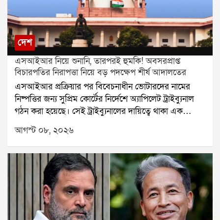
দেশ
এসআইআর নিয়ে শুনানি, তারপরই হুমকি! অবসরপ্রাপ্ত
বিচারপতির নিরাপত্তা নিয়ে বড় পদক্ষেপ শীর্ষ আদালতের
এসআইআর প্রক্রিয়ার পর বিবেচনাধীন ভোটারদের নামের
নিষ্পত্তির জন্য সুপ্রিম কোর্টের নির্দেশে অ্যাপিলেট ট্রাইব্যুনাল
গঠন করা হয়েছে। সেই ট্রাইব্যুনালের দায়িত্বে থাকা এক
অবসরপ্রাপ্ত বিচারপতির নিরাপত্তা নিয়ে এবার প্রশ্ন উঠল।
আগস্ট ০৮, ২০২৬
হুমকি, পথ দুর্ঘটনা এবং বাড়িতে চিঠি আসার অভিযোগের পর
বিষয়টি পৌঁছল সুপ্রিম কোর্টে। এবার নিরাপত্তার বিষয়টি
খতিয়ে দেখে প্রয়োজনীয় ব্যবস্থা নেওয়ার জন্য কলকাতা
হাইকোর্টের প্রধান বিচারপতিকে নির্দেশ দিল শীর্ষ আদালত।
অবসরপ্রাপ্ত ওই বিচারপতির ছেলে তাঁর বাবার নিরাপত্তা নিয়ে
সুপ্রিম কোর্টে আবেদন করেন। আবেদনে বলা হয়, এসআইআর
সংক্রান্ত আপিলের শুনানির দায়িত্ব পালন করতে গিয়ে তাঁর