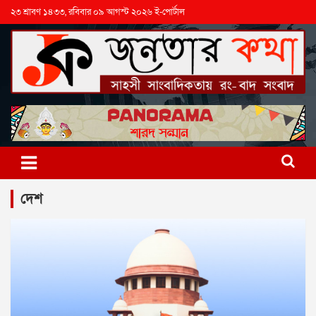
২৩ শ্রাবণ ১৪৩৩, রবিবার ০৯ আগস্ট ২০২৬ ই-পোর্টাল
দেশ