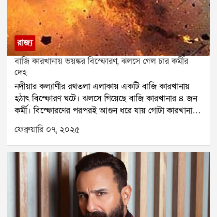
শেফালি জারিওয়ালা আর নেই শুনে একেবারে হতবাক হয়ে
গেলাম। শেষবার আমি তার সঙ্গে একটি পার্টিতে দেখা
করেছিলাম। জীবন এত ছোট। সে আমার সাথে
#BiggBoss13 তে ছিল।
রাজ্য
বাজি কারখানায় ভয়ঙ্কর বিস্ফোরণ, ঝলসে গেল চার কর্মীর
দেহ
নদীয়ার কল্যাণীর রথতলা এলাকায় একটি বাজি কারখানায়
হঠাৎ বিস্ফোরণ ঘটে। ঝলসে গিয়েছে বাজি কারখানার ৪ জন
কর্মী। বিস্ফোরণের পরপরই আগুন ধরে যায় গোটা কারখানায়।
বীভৎস এই ঘটনায় কমপক্ষে চার জনের মৃত্যুর আশঙ্কা করা
ফেব্রুয়ারি ০৭, ২০২৫
হচ্ছে। তবে মৃতের সংখ্যা আরও বাড়তে পারে বলে দাবি
করছেন কেউ কেউ। বিস্ফোরণের তীব্রতায় উড়ে গিয়েছে
কারখানার ছাদ। এদিকে এই ঘটনার পরপরই এলাকায় যায়
পুলিশ ও দমকল। যুদ্ধকালীন তৎপরতায় শুরু হয় আগুন
নেভানোর কাজ। আগুন নেভানোর কাজে হাত লাগিয়েছেন
এলাকার বাসিন্দারাও। খবর পেয়েই ঘটনাস্থলে ছুটে যায়
বিশাল পুলিস বাহিনী ও দমকল। তবে তার আগেই স্থানীয়