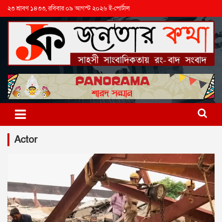
২৩ শ্রাবণ ১৪৩৩, রবিবার ০৯ আগস্ট ২০২৬ ই-পোর্টাল
Actor