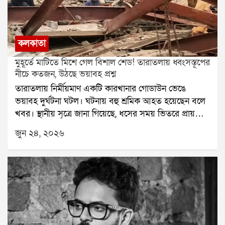
কলকাতা
মুহূর্তে মাটিতে মিশে গেল বিশাল শেড! তারাতলায় ধ্বংসস্তূপের
নীচে কতজন, উঠছে ভয়াবহ প্রশ্ন
তারাতলায় নির্মীয়মাণ একটি কারখানার গোডাউন ভেঙে
ভয়াবহ দুর্ঘটনা ঘটল। ঘটনায় বহু শ্রমিক আহত হয়েছেন বলে
খবর। স্থানীয় সূত্রে জানা গিয়েছে, ধসের সময় ভিতরে প্রায়
চল্লিশ থেকে পঁয়তাল্লিশ জন উপস্থিত ছিলেন। তাঁদের মধ্যে
জুন ২৪, ২০২৬
অনেকেই ধ্বংসস্তূপের নীচে আটকে পড়েছেন বলে আশঙ্কা করা
হচ্ছে।ঘটনার খবর পেয়ে দ্রুত পৌঁছে যায় দমকল বাহিনী।
উদ্ধারকাজে হাত লাগান স্থানীয় বাসিন্দারাও। আহতদের
ধ্বংসস্তূপ থেকে বের করে দ্রুত হাসপাতালে পাঠানো হয়েছে।
কারও হাত গুরুতরভাবে ক্ষতিগ্রস্ত হয়েছে, কারও মাথায়
আঘাত লেগেছে। কয়েকজনের অবস্থা উদ্বেগজনক বলে জানা
গিয়েছে।স্থানীয়দের দাবি, ওই এলাকায় একটি বড় গোডাউন