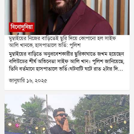
মানুষজন আগুন নেভানোর কাজ হাত লাগান। ঠিক কীভাবে ওই
বিস্ফোরণ হল তা এখনও স্পষ্ট নয়। এর আগে পূর্ব
মেদিনীপুরের এগরা, দক্ষিণ ২৪ পরগনার চম্পাহাটি ও
মহেশতলায়, উত্তর ২৪ পরগনার দত্তপুকুরে বাজি কারখানায়
বিনোদুনিয়া
বিস্ফোরণ হয়েছিল।
মুম্বাইয়ের নিজের বাড়িতেই ছুরি দিয়ে কোপানো হল সাইফ
আলি খানকে, হাসপাতালে ভর্তি: পুলিশ
মুম্বাইয়ের বাড়িতে অনুপ্রবেশকারীর ছুরিকাঘাতে জখম হয়েছেন
বলিউডের শীর্ষ অভিনেতা সাইফ আলি খান। পুলিশ জানিয়েছে,
তিনি বর্তমানে হাসপাতালে ভর্তি।ঘটনাটি ঘটে রাত ২টার দিকে
বান্দ্রার সাইফ আলি খানের ১১ তলার ফ্ল্যাটে এক অঞ্জাত
জানুয়ারি ১৬, ২০২৫
পরিচয় ব্যাক্তি ঢুকে পড়ে। অভিনেতা অনুপ্রবেশকারীকে ধরতে
চেষ্টা করলেও অনুপ্রবেশকারী তাকে ছুরিকাঘাত করে।গত রাতে
এক অজ্ঞাত ব্যক্তি অভিনেতা সাইফ আলি খানের বাড়িতে
প্রবেশ করে এবং তার পরিচারিকার সাথে তর্ক করে। অভিনেতা
যখন হস্তক্ষেপ করে লোকটিকে শান্ত করার চেষ্টা করেন, তখন
সে সাইফ আলি খানের উপর হামলা করে তাকে আহত করে।
পুলিশ বিষয়টি তদন্ত করছে, মুম্বাই পুলিশ জানিয়েছে।প্রাথমিক