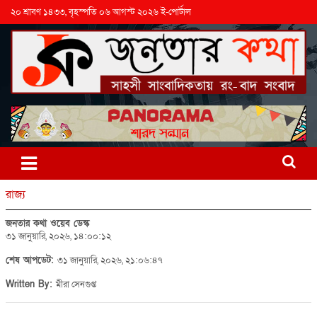
২০ শ্রাবণ ১৪৩৩, বৃহস্পতি ০৬ আগস্ট ২০২৬ ই-পোর্টাল
রাজ্য
জনতার কথা ওয়েব ডেস্ক
৩১ জানুয়ারি, ২০২৬, ১৪:০০:১২
শেষ আপডেট:
৩১ জানুয়ারি, ২০২৬, ২১:০৬:৪৭
Written By:
মীরা সেনগুপ্ত