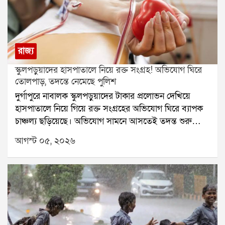
রাজ্য
স্কুলপড়ুয়াদের হাসপাতালে নিয়ে রক্ত সংগ্রহ! অভিযোগ ঘিরে
তোলপাড়, তদন্তে নেমেছে পুলিশ
দুর্গাপুরে নাবালক স্কুলপড়ুয়াদের টাকার প্রলোভন দেখিয়ে
হাসপাতালে নিয়ে গিয়ে রক্ত সংগ্রহের অভিযোগ ঘিরে ব্যাপক
চাঞ্চল্য ছড়িয়েছে। অভিযোগ সামনে আসতেই তদন্ত শুরু
করেছে পুলিশ। একই সঙ্গে এই ঘটনার সঙ্গে কারা জড়িত, তা
আগস্ট ০৫, ২০২৬
খতিয়ে দেখা হচ্ছে।অভিযোগ, দুর্গাপুরের ইস্পাত নগরীর একটি
বেসরকারি স্কুলের তিন নাবালক পড়ুয়াকে টাকার লোভ দেখিয়ে
বিধাননগরের একটি বেসরকারি হাসপাতালে নিয়ে যাওয়া হয়।
সেখানে এক রোগীর আত্মীয় পরিচয়ে তাঁদের রক্তদান করানো
হয়েছে বলে অভিযোগ। আরও অভিযোগ, সরকারি নথিতে
তাঁদের প্রকৃত বয়স পরিবর্তন করে প্রাপ্তবয়স্ক হিসেবে দেখানো
হয়েছিল।এই ঘটনার নেপথ্যে ওই স্কুলেরই এক প্রাক্তন ছাত্রের