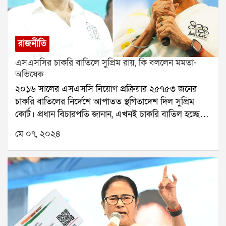
রাজনীতি
এসএসসির চাকরি বাতিলে সুপ্রিম রায়, কি বললেন মমতা-
অভিষেক
২০১৬ সালের এসএসসি নিয়োগ প্রক্রিয়ার ২৫৭৫৩ জনের
চাকরি বাতিলের নির্দেশে আপাতত স্থগিতাদেশ দিল সুপ্রিম
কোর্ট। প্রধান বিচারপতি জানান, এখনই চাকরি বাতিল হচ্ছে
না। তবে এখানেই এই মামলার চূড়ান্ত নিষ্পত্তি হচ্ছে না। ১৬
মে ০৭, ২০২৪
জুলাই এই মামলার চূড়ান্ত শুনানি। এসএসসি আদালতকে
জানিয়েছে এরমধ্যে ১৯,০০০ চাকরি বৈধ। সুপ্রিম নির্দেশের
পরই এবার আসরে নামল তৃণমূল কংগ্রেস। দলের সর্বভারতীয়
সাধারণ সম্পাদক অভিষেক বন্দ্যোপাধ্যায় সমাজমাধ্যমে
লিখলেন সত্যের জয় হল।তিনি এদিন লিখেছেন, বাংলার
ভাবমূর্তি নষ্টে বিজেপির বিস্ফোরণ সুপ্রিম কোর্টে নিষ্ক্রিয়। সব
প্রতিবন্ধকতার বিরুদ্ধে আমাদের লড়াই চলবে। মানুষের পাশে