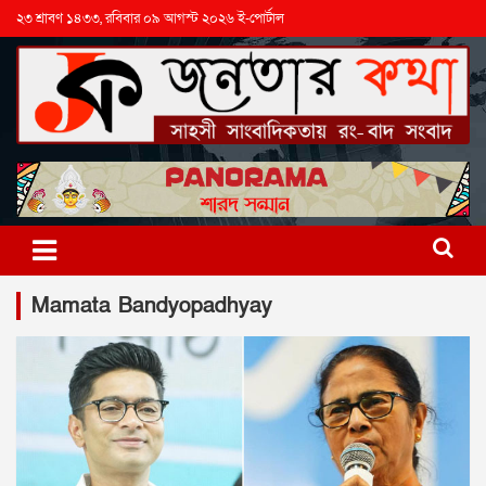
২৩ শ্রাবণ ১৪৩৩, রবিবার ০৯ আগস্ট ২০২৬ ই-পোর্টাল
Mamata Bandyopadhyay