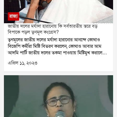
বিরোধীদের বৈঠক সফল হলেই একমাত্র বিজেপির সঙ্গে লড়াই
করা সম্ভব। তবে বিরোধীদের মধ্য়ে যে ধরনের দ্বন্দ্ব রয়েছে তা
কাটিয়ে উঠতে না পারলে জোট কতটা বাস্তবায়িত হবে তা
রাজ্য
নিয়েও সন্দেহ আছে।
জাতীয় দলের মর্যাদা হারানোয় কি সর্বভারতীয় স্তরে বড়
বিপাকে পড়ল তৃণমূল কংগ্রেস?
তৃণমূলের জাতীয় দলের মর্যাদা হারানোর আনন্দে কোথাও
বিজেপি কর্মীরা মিষ্টি বিতরণ করলেন, কোথাও আবার আম
আদমি পার্টি জাতীয় দলের তকমা পাওয়ায় মিষ্টিমুখ করালেন
সাধারণ মানুষকে। এরইমধ্যে জাতীয় দলের তকমা হারানোর
এপ্রিল ১১, ২০২৩
২৪ ঘন্টার মধ্য়েই দলের সাংসদ পদ ছাড়লেন ফেলাইরো।
একইসঙ্গে তিনি ছেড়েছেন দলীয় পদ। যদিও কেউ কেউ মনে
করছেন গোয়ার এই তৃণমূল নেতাকে আর দলের প্রয়োজন নেই
বলেই তাঁকে পদত্যাগ করতে নির্দেশ দেওয়া হয়েছে। পরিস্থিতি
এমনই বিজেপি তৃণমূল কংগ্রেসের এই মর্যাদা হারানো নিয়ে
কটাক্ষ করতে ছাড়েনি।অভিষেক বন্দ্যোপাধ্যায় দলের
সর্বভারতীয় সাধারণ সম্পাদকের হয়ে ঘোষণা করেছিলেন,
এবার ভিন রাজ্যে শাখা বিস্তার করবে তৃণমূল কংগ্রেস। শুধু