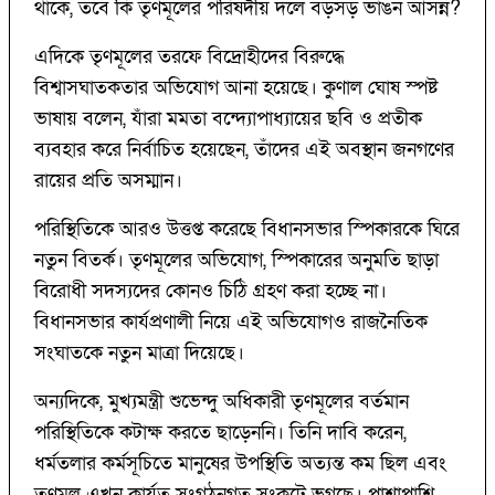
থাকে, তবে কি তৃণমূলের পরিষদীয় দলে বড়সড় ভাঙন আসন্ন?
এদিকে তৃণমূলের তরফে বিদ্রোহীদের বিরুদ্ধে
বিশ্বাসঘাতকতার অভিযোগ আনা হয়েছে। কুণাল ঘোষ স্পষ্ট
ভাষায় বলেন, যাঁরা মমতা বন্দ্যোপাধ্যায়ের ছবি ও প্রতীক
ব্যবহার করে নির্বাচিত হয়েছেন, তাঁদের এই অবস্থান জনগণের
রায়ের প্রতি অসম্মান।
পরিস্থিতিকে আরও উত্তপ্ত করেছে বিধানসভার স্পিকারকে ঘিরে
নতুন বিতর্ক। তৃণমূলের অভিযোগ, স্পিকারের অনুমতি ছাড়া
বিরোধী সদস্যদের কোনও চিঠি গ্রহণ করা হচ্ছে না।
বিধানসভার কার্যপ্রণালী নিয়ে এই অভিযোগও রাজনৈতিক
সংঘাতকে নতুন মাত্রা দিয়েছে।
অন্যদিকে, মুখ্যমন্ত্রী শুভেন্দু অধিকারী তৃণমূলের বর্তমান
পরিস্থিতিকে কটাক্ষ করতে ছাড়েননি। তিনি দাবি করেন,
ধর্মতলার কর্মসূচিতে মানুষের উপস্থিতি অত্যন্ত কম ছিল এবং
তৃণমূল এখন কার্যত সংগঠনগত সংকটে ভুগছে। পাশাপাশি