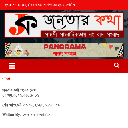
২৩ শ্রাবণ ১৪৩৩, রবিবার ০৯ আগস্ট ২০২৬ ই-পোর্টাল
রাজ্য
জনতার কথা ওয়েব ডেস্ক
০২ জুন, ২০২৬, ২৩:৩৮:০৬
শেষ আপডেট:
০৩ জুন, ২০২৬, ০৮:৪৭:৫৮
Written By:
জনতার কথা অ্যাডমিন