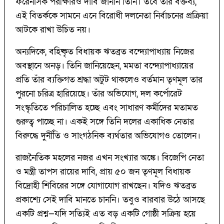
ফরেনসিক পরীক্ষারও দাবি জানান তিনি। তবে তাঁর বক্তব্য,
এই বিতর্ককে সামনে এনে বিরোধী দলনেতা নির্বাচনের প্রক্রিয়া
আটকে রাখা উচিত নয়।
অন্যদিকে, বহিষ্কৃত বিধায়ক ঋতব্রত বন্দ্যোপাধ্যায় নিজের
অবস্থানে অনড়। তিনি জানিয়েছেন, মমতা বন্দ্যোপাধ্যায়ের
প্রতি তাঁর ব্যক্তিগত শ্রদ্ধা অটুট থাকলেও বর্তমান তৃণমূল তার
পুরনো চরিত্র হারিয়েছে। তাঁর অভিযোগ, দল কর্পোরেট
সংস্কৃতিতে পরিচালিত হচ্ছে এবং সাধারণ কর্মীদের মতামত
গুরুত্ব পাচ্ছে না। একই সঙ্গে তিনি দলের একাধিক নেতার
বিরুদ্ধে দুর্নীতি ও সাংগঠনিক ব্যর্থতার অভিযোগও তোলেন।
রাজনৈতিক মহলের নজর এখন সংখ্যার অঙ্কে। বিজেপি নেতা
ও মন্ত্রী তাপস রায়ের দাবি, প্রায় ৫০ জন তৃণমূল বিধায়ক
বিদ্রোহী শিবিরের সঙ্গে যোগাযোগ রাখছেন। যদিও ঋতব্রত
প্রকাশ্যে সেই দাবি মানতে চাননি। তবুও বারবার উঠে আসছে
একটি প্রশ্ন—যদি সত্যিই এত বড় একটি গোষ্ঠী সক্রিয় হয়ে