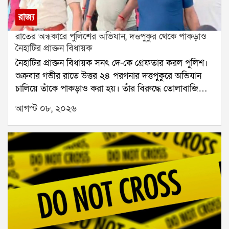
রাজ্য
রাতের অন্ধকারে পুলিশের অভিযান, দত্তপুকুর থেকে পাকড়াও
নৈহাটির প্রাক্তন বিধায়ক
নৈহাটির প্রাক্তন বিধায়ক সনৎ দে-কে গ্রেফতার করল পুলিশ।
শুক্রবার গভীর রাতে উত্তর ২৪ পরগনার দত্তপুকুরে অভিযান
চালিয়ে তাঁকে পাকড়াও করা হয়। তাঁর বিরুদ্ধে তোলাবাজি
এবং ভোট পরবর্তী হিংসার অভিযোগ রয়েছে বলে পুলিশ সূত্রে
আগস্ট ০৮, ২০২৬
জানা গিয়েছে। শনিবার তাঁকে বারাকপুর আদালতে তোলা
হবে।২০২৪ সালের উপনির্বাচনে নৈহাটি বিধানসভা কেন্দ্র
থেকে জয়ী হয়েছিলেন সনৎ দে। তবে তার আগে থেকেই তাঁর
বিরুদ্ধে একাধিক অভিযোগ উঠেছিল। স্থানীয় সূত্রে তাঁর
বিরুদ্ধে তোলাবাজি এবং জমি দখলের অভিযোগ ছিল বলে
জানা যায়। ২০২১ সালের বিধানসভা নির্বাচনের পর ভোট
পরবর্তী হিংসার ঘটনাতেও তাঁর নাম জড়িয়েছিল বলে
অভিযোগ।২০২৬ সালের বিধানসভা নির্বাচনের পর রাজ্যে
রাজনৈতিক পালাবদল হয়। এরপর সনৎ দে-র বিরুদ্ধে থানায়