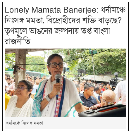
Lonely Mamata Banerjee: ধর্নামঞ্চে
নিঃসঙ্গ মমতা, বিদ্রোহীদের শক্তি বাড়ছে?
তৃণমূলে ভাঙনের জল্পনায় তপ্ত বাংলা
রাজনীতি
ধর্নামঞ্চে নিঃসঙ্গ মমতা