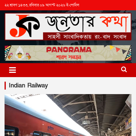
২২ শ্রাবণ ১৪৩৩, রবিবার ০৯ আগস্ট ২০২৬ ই-পোর্টাল
Indian Railway