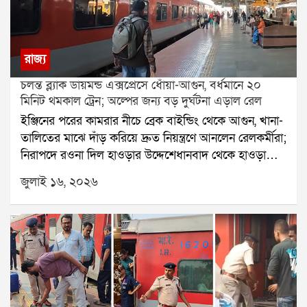
রাজ্য
চলন্ত ব্ল্যাক ডায়মন্ড এক্সপ্রেসে ধোঁয়া-আগুন, বর্ধমানে ২০
মিনিট থমকাল ট্রেন; অল্পের জন্য বড় দুর্ঘটনা এড়াল রেল
ইঞ্জিনের পরের কামরার নীচে ব্রেক বাইন্ডিং থেকে আগুন, খানা-
তালিতের মাঝে দাঁড় করিয়ে দ্রুত নিয়ন্ত্রণে আনলেন রেলকর্মীরা;
নিরাপদে রওনা দিল হাওড়ার উদ্দেশেধানবাদ থেকে হাওড়াগামী
ব্ল্যাক ডায়মন্ড এক্সপ্রেসে চলন্ত অবস্থায় আচমকাই ধোঁয়া ও
জুলাই ১৬, ২০২৬
আগুন দেখা দেওয়ায় আতঙ্ক ছড়িয়ে পড়ল যাত্রীদের মধ্যে। পূর্ব
বর্ধমানের খানা জংশন ও তালিত স্টেশনের মাঝামাঝি এলাকায়
বৃহস্পতিবার সন্ধ্যায় ঘটে এই ঘটনা। দ্রুত ট্রেন থামিয়ে
রেলকর্মীদের তৎপরতায় আগুন নিয়ন্ত্রণে আনা সম্ভব হয়। প্রায়
২০ মিনিট বন্ধ থাকার পর প্রয়োজনীয় পরীক্ষা-নিরীক্ষা শেষে
ট্রেনটি আবার হাওড়ার উদ্দেশে রওনা দেয়। এই ঘটনায় কোনও
যাত্রী আহত হননি বলে রেল সূত্রে জানা গিয়েছে।রেল সূত্রে