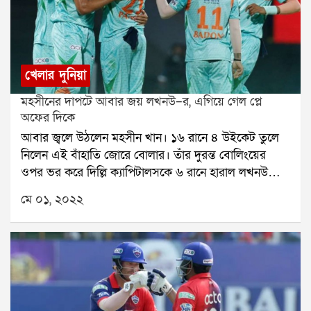
খেলার দুনিয়া
মহসীনের দাপটে আবার জয় লখনউ–র, এগিয়ে গেল প্লে
অফের দিকে
আবার জ্বলে উঠলেন মহসীন খান। ১৬ রানে ৪ উইকেট তুলে
নিলেন এই বাঁহাতি জোরে বোলার। তাঁর দুরন্ত বোলিংয়ের
ওপর ভর করে দিল্লি ক্যাপিটালসকে ৬ রানে হারাল লখনউ
সুপার জায়ান্টস। একই সঙ্গে ১০ ম্যাচে ১৪ পয়েন্ট সংগ্রহ করে
মে ০১, ২০২২
প্লে অফের দিকে আরও একধাপ এগিয়ে গেল লোকেশ রাহুলের
দল। এদিন টস জিতে প্রথমে ব্যাট করার সিদ্ধান্ত নেন লখনউ
সুপার জায়ান্টস অধিনায়ক লোকেশ রাহুল। দারুণ শুরু
করেছিলেন কুইন্টন ডিকক ও রাহুল। ওপেনিং জুটিতে ৪.১
ওভারে ওঠে ৪২। এরপরই ধাক্কা। শার্দূল ঠাকুর এসে ডিকককে
তুলে নেন। ১৩ বলে ২৩ রান করে আউট হন ডিকক। এরপর