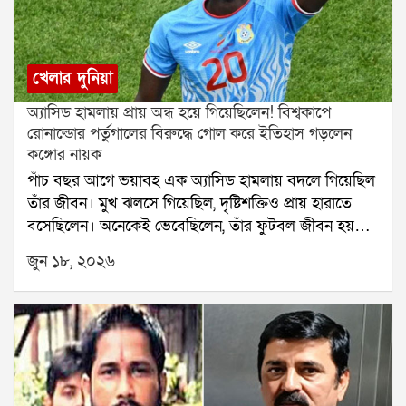
খেলার দুনিয়া
অ্যাসিড হামলায় প্রায় অন্ধ হয়ে গিয়েছিলেন! বিশ্বকাপে
রোনাল্ডোর পর্তুগালের বিরুদ্ধে গোল করে ইতিহাস গড়লেন
কঙ্গোর নায়ক
পাঁচ বছর আগে ভয়াবহ এক অ্যাসিড হামলায় বদলে গিয়েছিল
তাঁর জীবন। মুখ ঝলসে গিয়েছিল, দৃষ্টিশক্তিও প্রায় হারাতে
বসেছিলেন। অনেকেই ভেবেছিলেন, তাঁর ফুটবল জীবন হয়তো
সেখানেই শেষ। কিন্তু স্বপ্নকে হার মানাতে পারেনি সেই ভয়ঙ্কর
জুন ১৮, ২০২৬
আঘাত। আজ সেই ফুটবলারই বিশ্বকাপের মঞ্চে ইতিহাস গড়ে
কোটি মানুষের অনুপ্রেরণা হয়ে উঠেছেন।কঙ্গোর তারকা
ইয়োয়ান উইসার জীবন যেন এক রূপকথার গল্প। বিশ্বকাপে
পর্তুগালের বিরুদ্ধে তাঁর করা একটি গোল শুধু ম্যাচে সমতা
ফেরায়নি, ইতিহাসও তৈরি করেছে। বিশ্বকাপে কঙ্গোর হয়ে
প্রথম গোল করার কৃতিত্ব এখন তাঁর নামের পাশে।ম্যাচের