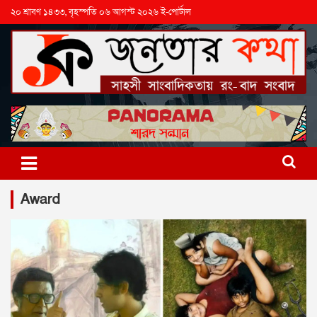
২০ শ্রাবণ ১৪৩৩, বৃহস্পতি ০৬ আগস্ট ২০২৬ ই-পোর্টাল
Award