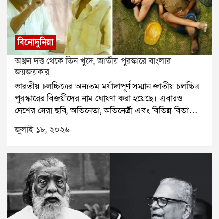
বিনোদুনিয়া
অঞ্জন দত্ত থেকে তিন খুদে, জাতীয় পুরস্কারে বাংলার
জয়জয়কার
ভারতীয় চলচ্চিত্রের অন্যতম মর্যাদাপূর্ণ সম্মান জাতীয় চলচ্চিত্র
পুরস্কারের বিজয়ীদের নাম ঘোষণা করা হয়েছে। এবারও
দেশের সেরা ছবি, অভিনেতা, অভিনেত্রী এবং বিভিন্ন বিভাগের
সেরা শিল্পীদের সম্মানিত করেছে কেন্দ্রীয় তথ্য ও সম্প্রচার
জুলাই ১৮, ২০২৬
মন্ত্রক। এবারের পুরস্কারে বাংলার ঝুলিতে এসেছে একাধিক
সাফল্য। সেরা বাংলা ছবির সম্মান পেয়েছে অঞ্জন দত্ত
পরিচালিত চালচিত্র এখন। পাশাপাশি আরও একটি বড় সুখবর
এসেছে বাংলা চলচ্চিত্র জগতের জন্য।পরিচালক সৌরভ
পালোধীর অঙ্ক কি কঠিন ছবির জন্য জাতীয় পুরস্কার পেয়েছেন
তিন শিশু শিল্পী। শিশু শিল্পী বিভাগে সম্মান অর্জন করেছেন
ঋদ্ধিমান বন্দ্যোপাধ্যায়, তপোময় দেব এবং গীতশ্রী চক্রবর্তী।