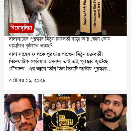
নাথ রায়, শিল্প ও বানিজ্যে পবন গোয়েঙ্কা ও সজ্জন ভজনকা।
আধ্যাত্মবাদে স্বামী প্রদীপানন্দ (কার্তিক মহারাজ), সমাজকর্মে
বিনায়ক লোহানী।আগামী মার্চ বা এপ্রিল মাসে রাষ্ট্রপতি ভবনে
আয়োজিত পুরস্কার বিতরণী অনুষ্ঠানে রাষ্ট্রপতি দ্রৌপদী মুর্মু
বিনোদুনিয়া
দিকপালদের হাতে পদ্ম পুরষ্কার তুলে দেবেন।
দাদাসাহেব পুরস্কার মিঠুন চক্রবর্তী ছাড়া আর কোন কোন
বাঙালির ঝুলিতে আছে?
দাদা সাহেব ফালকে পুরস্কার পাচ্ছেন মিঠুন চক্রবর্তী।
সিনেমাটিক কেরিয়ার অনবদ্য তাই এই পুরস্কার জুটেছে
গৌরাঙ্গর। এর আগে তিনি তিন তিনটে জাতীয় পুরস্কার
পেয়েছেন। পেয়েছিলেন পদ্ম ভূষণ পুরস্কার। এর আগেও
অক্টোবর ০১, ২০২৪
একাধিক কৃতী বাঙালি দাদাসাহেব ফালকে পুরস্কারে ভূষিত
হয়েছেন। রইল সেই তালিকা:বীরেন্দ্রনাথ সরকারঃ চলচ্চিত্র
প্রযোজক এবং পরিচালক হিসেবে জনপ্রিয় ছিলেন বীরেন্দ্রনাথ
সরকার। ১৯৭০ সালে তিনি দাদাসাহেব ফালকে পুরস্কার পান।
কলকাতার হেয়ার স্কুলের অধ্যক্ষ পেয়ারী চরণ সরকারের
প্রপৌত্র। তিনি লন্ডন বিশ্ববিদ্যালয়ে ইঞ্জিনিয়ারিং বিভাগে
পড়াশোনা করেন। তারপরই ভারতে ফিরে সিনেমা নির্মাণে