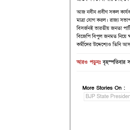
আজ নবীন প্রবীণ সকল কার্যকর
মাত্রা যোগ করল। রাজ্য সভাপতি
বিসর্জনই ভারতীয় জনতা পার
বিজেপি বিপুল জনমত নিয়ে ক্
কর্মীদের উদ্দেশ্যেও তিনি আ
আরও পড়ুনঃ
বৃহস্পতিবার
More Stories On
:
BJP State Presiden