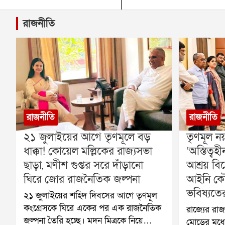
রাজনীতি
রাজনীতি
রাজনীতি
২১ জুলাইয়ের আগে তৃণমূলে বড়
তৃণমূল ন
ধাক্কা! কোয়েল মল্লিকের রাজ্যসভা
‘অস্তিত্
ছাড়া, মণীশ গুপ্তর সরে দাঁড়ানো
আশ্রয় বি
ঘিরে জোর রাজনৈতিক জল্পনা
আইনি কৌ
ভবিষ্যতে
২১ জুলাইয়ের শহিদ দিবসের আগে তৃণমূল
কংগ্রেসকে ঘিরে একের পর এক রাজনৈতিক
রাজ্যের র
জল্পনা তৈরি হচ্ছে। মদন মিত্রকে নিয়ে
মোড়ের মধ্য