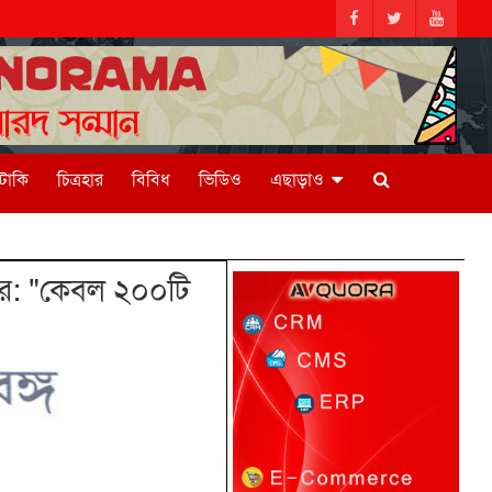
িটাকি
চিত্রহার
বিবিধ
ভিডিও
এছাড়াও
ার: "কেবল ২০০টি