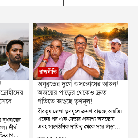
রাজনীতি
!
অনুব্রতের দুর্গে অসন্তোষের আগুন!
িদ্রোহীদের
অজয়ের পাড়ের থেকেও দ্রুত
িসেবে
গতিতে ভাঙছে তৃণমূল!
বীরভূম জেলা তৃণমূলে ক্রমশ বাড়ছে অস্বস্তি।
একের পর এক নেতার প্রকাশ্য অসন্তোষ
ে বুধবারের
এবং সাংগঠনিক দায়িত্ব থেকে সরে দাঁড়ানোর
ঠল। দীর্ঘ
ইচ্ছা দলীয় অন্দরে নতুন করে প্রশ্ন তুলে
অভিযোগ