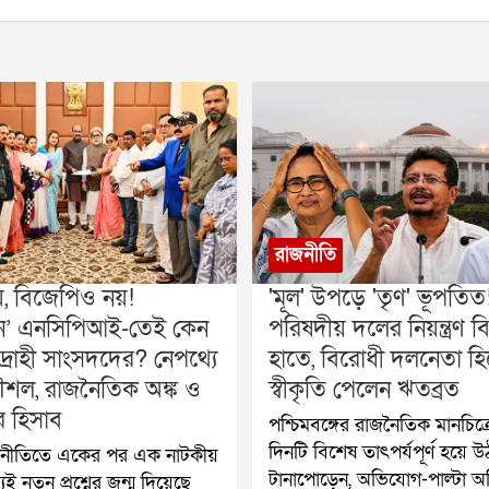
রাজনীতি
য়, বিজেপিও নয়!
'মূল' উপড়ে 'তৃণ' ভূপতিত
বহীন’ এনসিপিআই-তেই কেন
পরিষদীয় দলের নিয়ন্ত্রণ ব
দ্রোহী সাংসদদের? নেপথ্যে
হাতে, বিরোধী দলনেতা হ
শল, রাজনৈতিক অঙ্ক ও
স্বীকৃতি পেলেন ঋতব্রত
র হিসাব
পশ্চিমবঙ্গের রাজনৈতিক মানচিত্র
দিনটি বিশেষ তাৎপর্যপূর্ণ হয়ে উ
াজনীতিতে একের পর এক নাটকীয়
টানাপোড়েন, অভিযোগ-পাল্টা 
েই নতুন প্রশ্নের জন্ম দিয়েছে