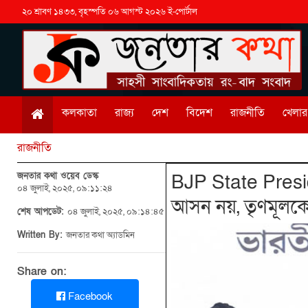
২০ শ্রাবণ ১৪৩৩, বৃহস্পতি ০৬ আগস্ট ২০২৬ ই-পোর্টাল
কলকাতা
রাজ্য
দেশ
বিদেশ
রাজনীতি
খেলার 
রাজনীতি
জনতার কথা ওয়েব ডেস্ক
BJP State Preside
০৪ জুলাই, ২০২৫, ০৯:১১:২৪
আসন নয়, তৃণমূলক
শেষ আপডেট:
০৪ জুলাই, ২০২৫, ০৯:১৪:৪৫
Written By:
জনতার কথা অ্যাডমিন
Share on:
Facebook