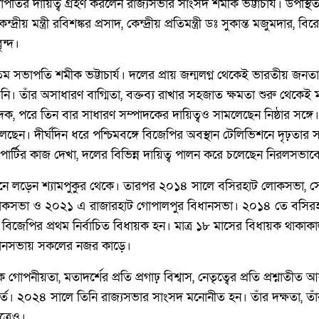
তির দায়িত্ব গ্রহণ করলেন রাজ্যসভার সাংসদ শমীক ভট্টাচার্য। উপস্থিত 
্দ্রীয় মন্ত্রী রবিশঙ্কর প্রসাদ, কেন্দ্রীয় প্রতিমন্ত্রী ডঃ সুকান্ত মজুমদার, 
বৃন্দ।
সভাপতি শমীক ভট্টাচার্য। দলের প্রায় জন্মলগ্ন থেকেই ভারতীয় জনতা পার
ি। তাঁর অসাধারণ বাগ্মিতা, বক্তব্য রাখার সহজাত ক্ষমতা শুরু থেকেই
দক, পরে তিন বার সাধারণ সম্পাদকের দায়িত্বও সামলেছেন নিষ্ঠার সঙ্গে।
সামলেছেন। দীর্ঘদিন ধরে পশ্চিমবঙ্গে বিজেপির অবস্থান টেলিভিশনে দৃঢ়তার 
পার্টির কাজ দেখা, দলের বিভিন্ন দায়িত্ব পালন করে চলেছেন নিরলসভাব
াচনে লড়েন শ্যামপুকুর থেকে। তারপর ২০১৪ সালে বসিরহাট লোকসভা, স
কসভা ও ২০২১ এ রাজারহাট গোপালপুর বিধানসভা। ২০১৪ তে বসিরহাট দ
 বিজেপির প্রথম নির্বাচিত বিধায়ক হন। মাত্র ১৮ মাসের বিধায়ক থাকাকালী
বিধানসভায় সকলের নজর কাড়ে।
োপনীয়তা, মতাদর্শের প্রতি প্রগাঢ় বিশ্বাস, নেতৃত্বের প্রতি প্রশ্নাতী
্ত। ২০২৪ সালে তিনি রাজ্যসভার সাংসদ মনোনীত হন। তাঁর দক্ষতা, তাঁর
ত্রেও।