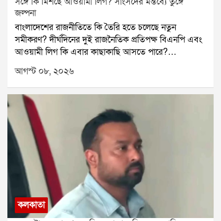
সঙ্গে কি মিশছে আওয়ামী লিগ? সাংসদের মন্তব্যে তুঙ্গে
জল্পনা
বাংলাদেশের রাজনীতিতে কি তৈরি হতে চলেছে নতুন
সমীকরণ? দীর্ঘদিনের দুই রাজনৈতিক প্রতিপক্ষ বিএনপি এবং
আওয়ামী লিগ কি এবার কাছাকাছি আসতে পারে?
বাংলাদেশের প্রাক্তন প্রধানমন্ত্রী শেখ হাসিনার দেশে ফেরার
আগস্ট ০৮, ২০২৬
জল্পনার মধ্যেই এমনই এক মন্তব্য ঘিরে শুরু হয়েছে নতুন
রাজনৈতিক চর্চা।চলতি বছরের ডিসেম্বরেই বাংলাদেশে ফিরতে
চান শেখ হাসিনা, এমন খবর সামনে এসেছে। তার মধ্যেই
আওয়ামী লিগকে নিয়ে বড় মন্তব্য করেছেন বিএনপির এক
সাংসদ। সুনামগঞ্জ-২ আসনের সাংসদ নাসির উদ্দিন চৌধুরী
বৃহস্পতিবার একটি সমাবেশে বলেন, আওয়ামী লিগ তাঁদের
শত্রু নয়, বরং মিত্র। তাঁর দাবি, মুক্তিযুদ্ধের সময় দুই পক্ষ
একসঙ্গে লড়াই করেছে এবং অদূর ভবিষ্যতে আওয়ামী লিগ
বিএনপির সঙ্গে মিশে যেতে পারে।এই মন্তব্য প্রকাশ্যে
আসতেই বাংলাদেশের রাজনৈতিক মহলে জোর জল্পনা শুরু
হয়েছে। তা হলে কি নিষেধাজ্ঞার আওতায় থাকা আওয়ামী
কলকাতা
লিগকে ফের রাজনীতির মূল স্রোতে ফিরিয়ে আনার কোনও