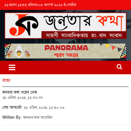
২২ শ্রাবণ ১৪৩৩, রবিবার ০৯ আগস্ট ২০২৬ ই-পোর্টাল
রাজ্য
জনতার কথা ওয়েব ডেস্ক
২৮ এপ্রিল, ২০২৪, ১২:৩৬:৩৭
শেষ আপডেট:
২৮ এপ্রিল, ২০২৪, ১২:৪০:০৯
Written By:
জনতার কথা অ্যাডমিন