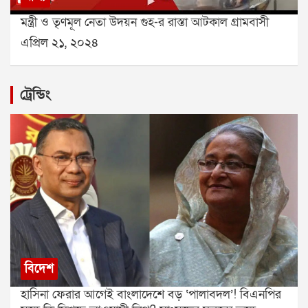
মন্ত্রী ও তৃণমূল নেতা উদয়ন গুহ-র রাস্তা আটকাল গ্রামবাসী
এপ্রিল ২১, ২০২৪
ট্রেন্ডিং
বিদেশ
হাসিনা ফেরার আগেই বাংলাদেশে বড় ‘পালাবদল’! বিএনপির