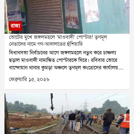
রাজ্য
ভোটের মুখে জঙ্গলমহলে ‘মাওবাদী’ পোস্টার! তৃণমূল
নেতাদের নামে গণ-আদালতের হুঁশিয়ারি
বিধানসভা নির্বাচনের আগে জঙ্গলমহলে নতুন করে চাঞ্চল্য
ছড়াল মাওবাদী নামাঙ্কিত পোস্টারকে ঘিরে। রবিবার ভোরে
বান্দোয়ান থানার কুমড়া অঞ্চলে তৃণমূল কংগ্রেসের কার্যালয়
এবং যজপুর প্রাথমিক বিদ্যালয়ের দেওয়ালে সাদা কাগজে লাল
ফেব্রুয়ারি ১৫, ২০২৬
কালিতে লেখা একাধিক পোস্টার দেখা যায়। স্থানীয় মানুষ
বিষয়টি দেখে পুলিশে খবর দেন। পরে পুলিশ এসে
পোস্টারগুলি খুলে নিয়ে যায়।পুলিশ সূত্রে জানা গিয়েছে, কে বা
কারা এই পোস্টার সাঁটিয়েছে এবং এর পিছনে কী উদ্দেশ্য
রয়েছে, তা খতিয়ে দেখা হচ্ছে। পোস্টারে তৃণমূল কংগ্রেসের
অঞ্চল সভাপতি ভবতোষ দাস-সহ মোট আট জনের নামে
হুঁশিয়ারি দেওয়া হয়েছে। সেখানে দাবি করা হয়েছে, গণ-