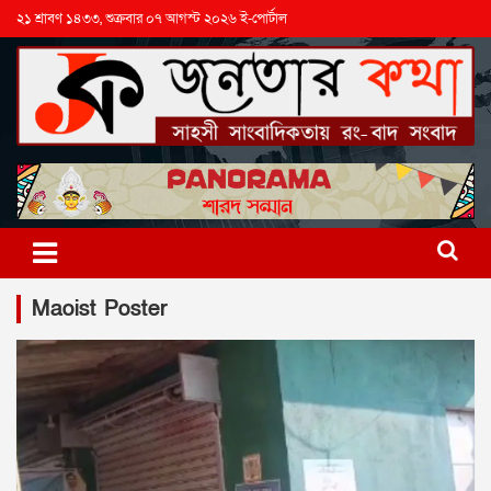
২১ শ্রাবণ ১৪৩৩, শুক্রবার ০৭ আগস্ট ২০২৬ ই-পোর্টাল
Maoist Poster