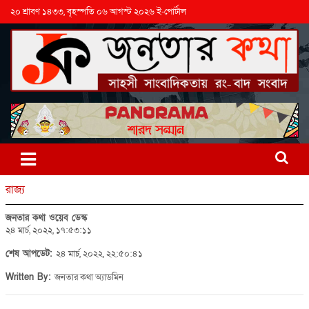
২০ শ্রাবণ ১৪৩৩, বৃহস্পতি ০৬ আগস্ট ২০২৬ ই-পোর্টাল
রাজ্য
জনতার কথা ওয়েব ডেস্ক
২৪ মার্চ, ২০২২, ১৭:৫৩:১১
শেষ আপডেট:
২৪ মার্চ, ২০২২, ২২:৫০:৪১
Written By:
জনতার কথা অ্যাডমিন