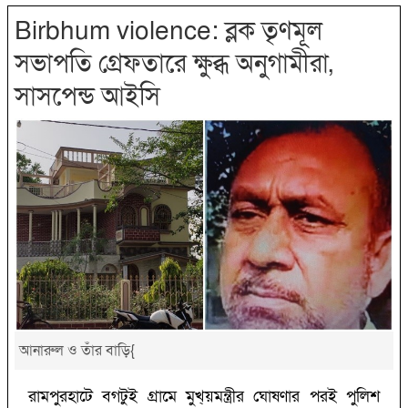
Birbhum violence: ব্লক তৃণমূল
সভাপতি গ্রেফতারে ক্ষুব্ধ অনুগামীরা,
সাসপেন্ড আইসি
আনারুল ও তাঁর বাড়ি{
রামপুরহাটে বগটুই গ্রামে মুখ্য়মন্ত্রীর ঘোষণার পরই পুলিশ