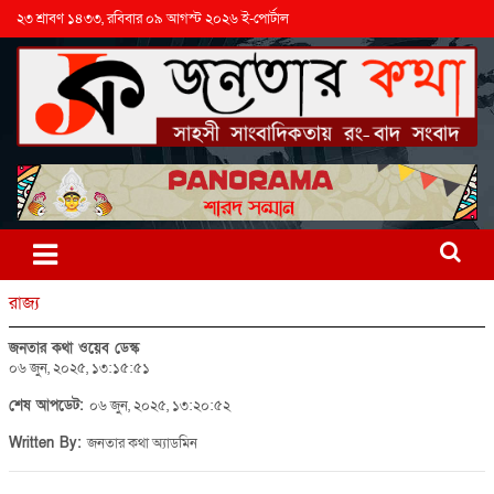
২৩ শ্রাবণ ১৪৩৩, রবিবার ০৯ আগস্ট ২০২৬ ই-পোর্টাল
রাজ্য
জনতার কথা ওয়েব ডেস্ক
০৬ জুন, ২০২৫, ১৩:১৫:৫১
শেষ আপডেট:
০৬ জুন, ২০২৫, ১৩:২০:৫২
Written By:
জনতার কথা অ্যাডমিন