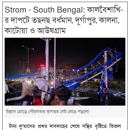
Strom - South Bengal: কালবৈশাখি-
র দাপটে তছনছ বর্ধমান, দূর্গাপুর, কালনা,
কাটোয়া ও আউষগ্রাম
উল্লাস মোড়ে পৌরসভার স্বাগতম গেট ভেঙে পড়লো
টানা দু’মাসের প্রখর দাবদাহের শেষে সস্থির বৃষ্টিতে ভিজল