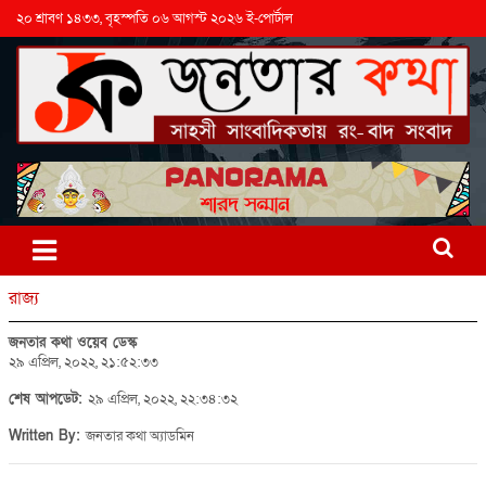
২০ শ্রাবণ ১৪৩৩, বৃহস্পতি ০৬ আগস্ট ২০২৬ ই-পোর্টাল
রাজ্য
জনতার কথা ওয়েব ডেস্ক
২৯ এপ্রিল, ২০২২, ২১:৫২:৩৩
শেষ আপডেট:
২৯ এপ্রিল, ২০২২, ২২:৩৪:৩২
Written By:
জনতার কথা অ্যাডমিন