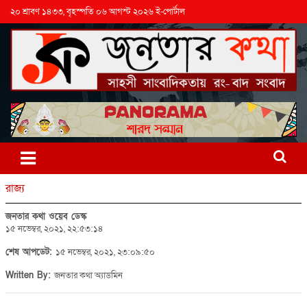
২০ শ্রাবণ ১৪৩৩, বৃহস্পতি ০৬ আগস্ট ২০২৬ ই-পোর্টাল
রাজ্য
জনতার কথা ওয়েব ডেস্ক
১৫ নভেম্বর, ২০২১, ২২:৫৩:১৪
শেষ আপডেট:
১৫ নভেম্বর, ২০২১, ২৩:০৯:৫০
Written By:
জনতার কথা অ্যাডমিন