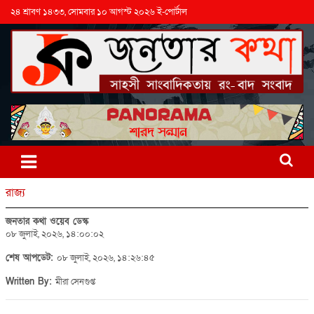
২৪ শ্রাবণ ১৪৩৩, সোমবার ১০ আগস্ট ২০২৬ ই-পোর্টাল
রাজ্য
জনতার কথা ওয়েব ডেস্ক
০৮ জুলাই, ২০২৬, ১৪:০০:০২
শেষ আপডেট:
০৮ জুলাই, ২০২৬, ১৪:২৬:৪৫
Written By:
মীরা সেনগুপ্ত