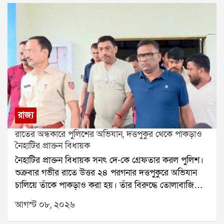
রাজ্য
রাতের অন্ধকারে পুলিশের অভিযান, দত্তপুকুর থেকে পাকড়াও
নৈহাটির প্রাক্তন বিধায়ক
নৈহাটির প্রাক্তন বিধায়ক সনৎ দে-কে গ্রেফতার করল পুলিশ।
শুক্রবার গভীর রাতে উত্তর ২৪ পরগনার দত্তপুকুরে অভিযান
চালিয়ে তাঁকে পাকড়াও করা হয়। তাঁর বিরুদ্ধে তোলাবাজি
এবং ভোট পরবর্তী হিংসার অভিযোগ রয়েছে বলে পুলিশ সূত্রে
আগস্ট ০৮, ২০২৬
জানা গিয়েছে। শনিবার তাঁকে বারাকপুর আদালতে তোলা
হবে।২০২৪ সালের উপনির্বাচনে নৈহাটি বিধানসভা কেন্দ্র