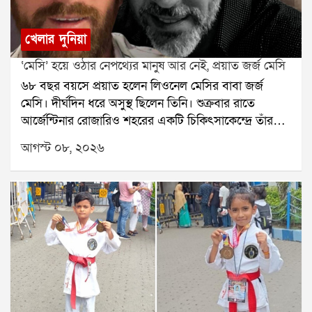
খেলার দুনিয়া
‘মেসি’ হয়ে ওঠার নেপথ্যের মানুষ আর নেই, প্রয়াত জর্জ মেসি
৬৮ বছর বয়সে প্রয়াত হলেন লিওনেল মেসির বাবা জর্জ
মেসি। দীর্ঘদিন ধরে অসুস্থ ছিলেন তিনি। শুক্রবার রাতে
আর্জেন্টিনার রোজারিও শহরের একটি চিকিৎসাকেন্দ্রে তাঁর
মৃত্যু হয়েছে বলে মেসির পরিবারের তরফে নিশ্চিত করা
আগস্ট ০৮, ২০২৬
হয়েছে। তাঁর মৃত্যুতে শোকের ছায়া নেমে এসেছে ফুটবল
মহলেজর্জ মেসি শুধু লিওনেল মেসির বাবা ছিলেন না, ছেলের
দীর্ঘদিনের এজেন্ট ও পরামর্শদাতাও ছিলেন। মেসির
ফুটবলজীবনের শুরু থেকে তাঁর পাশে ছিলেন জর্জ। ছেলের
প্রতিভার উপর আস্থা রেখে ছোটবেলা থেকেই তাঁকে এগিয়ে
নিয়ে যাওয়ার ক্ষেত্রে গুরুত্বপূর্ণ ভূমিকা নিয়েছিলেন তিনি।
রোজারিওতেই ছোটবেলায় ফুটবলের হাতেখড়ি হয়েছিল
মেসির। নিউওয়েলস ওল্ড বয়েজের যুব দলে খেলার সময় তাঁর
প্রতিভা নজর কাড়ে। শারীরিক বৃদ্ধির জন্য হরমোনের