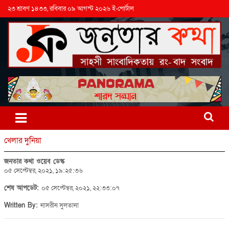
২৩ শ্রাবণ ১৪৩৩, রবিবার ০৯ আগস্ট ২০২৬ ই-পোর্টাল
খেলার দুনিয়া
জনতার কথা ওয়েব ডেস্ক
০৫ সেপ্টেম্বর, ২০২১, ১৯:২৫:৩৬
শেষ আপডেট:
০৫ সেপ্টেম্বর, ২০২১, ২২:৩৩:০৭
Written By:
নাসরীন সুলতানা