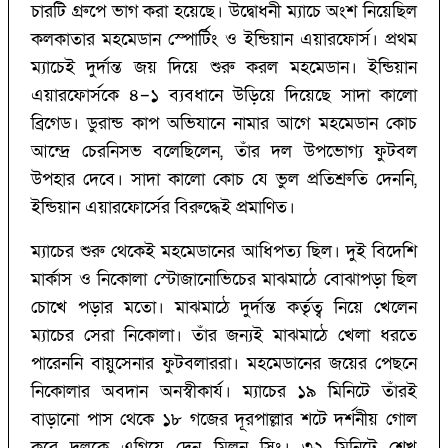
চারটি গ্রুপে ভাগ করা হয়েছে। উদ্বোধনী ম্যাচে অংশ নিয়েছিল
কলকাতার মহমেডান স্পোর্টিং ও ইন্ডিয়ান এয়ারফোর্স। প্রথম
ম্যাচেই দুর্দান্ত জয় দিয়ে শুরু করল মহমেডান। ইন্ডিয়ান
এয়ারফোর্সকে ৪–১ ব্যবধানে উড়িয়ে দিয়েছে সাদা কালো
ব্রিগেড। ডুরান্ড কাপ অভিযানে নামার আগে মহমেডান কোচ
আন্দ্রে চেরনিসভ বলেছিলেন, তাঁর দল উপভোগ্য ফুটবল
উপহার দেবে। সাদা কালো কোচ যে ভুল প্রতিশ্রুতি দেননি,
ইন্ডিয়ান এয়ারফোর্সের বিরুদ্ধেই প্রমাণিত।
ম্যাচের শুরু থেকেই মহমেডানের আধিপত্য ছিল। দুই বিদেশি
মার্কাস ও নিকোলা স্টোজানোভিচের মাঝমাঠে বোঝাপড়া ছিল
চোখে পড়ার মতো। মাঝমাঠে দুর্দান্ত কর্তৃত্ব নিয়ে খেলেন
ম্যাচের সেরা নিকোলা। তাঁর জন্যই মাঝমাঠে খেলা ধরতে
পারেননি বায়ুসেনার ফুটবলাররা। মহমেডানের জয়ের পেছনে
নিকোলার অবদান অনস্বীকার্য। ম্যাচের ১৯ মিনিটে তাঁরই
বাড়ানো পাস থেকে ১৮ গজের দূরপাল্লার শটে দর্শনীয় গোল
করে দলকে এগিয়ে দেন মিলন সিং। ৩২ মিনিটে শেখ