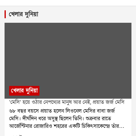
খেলার দুনিয়া
খেলার দুনিয়া
‘মেসি’ হয়ে ওঠার নেপথ্যের মানুষ আর নেই, প্রয়াত জর্জ মেসি
৬৮ বছর বয়সে প্রয়াত হলেন লিওনেল মেসির বাবা জর্জ
মেসি। দীর্ঘদিন ধরে অসুস্থ ছিলেন তিনি। শুক্রবার রাতে
আর্জেন্টিনার রোজারিও শহরের একটি চিকিৎসাকেন্দ্রে তাঁর
মৃত্যু হয়েছে বলে মেসির পরিবারের তরফে নিশ্চিত করা