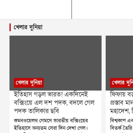
খেলার দুনিয়া
খেলার দুনিয়া
খেলার দুন
ইতিহাস গড়ল ভারত! একদিনেই
ফিফায় বড
বক্সিংয়ে এল দশ পদক, বদলে গেল
প্রস্তাব
পদক তালিকার ছবি
মহাদেশ, ব
কমনওয়েলথ গেমসে ভারতীয় বক্সিংয়ের
বিশ্বকাপ এব
ইতিহাসে অন্যতম সেরা দিন দেখা গেল।
বিতর্ক তৈর