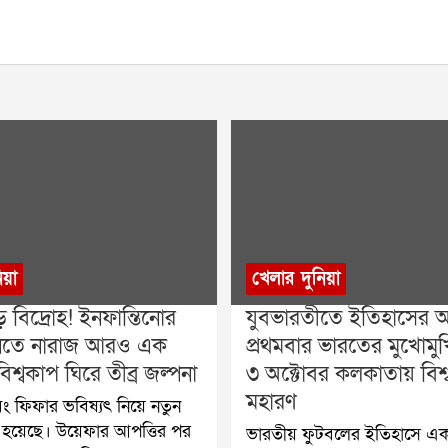
িয়া
খেলার দুনিয়া
় বিদ্রোহ! ইনফান্তিনোর
যুবভারতীতে ইতিহাসের অপ
 মানতে নারাজ আরও এক
প্রথমবার ভারতের মুখোমুখি 
িশ্বকাপ ঘিরে তীব্র জল্পনা
৩ অক্টোবর কলকাতায় বিশ্
মহারণ
ং ফিফার ভবিষ্যৎ নিয়ে নতুন
ি হয়েছে। উয়েফার আপত্তির পর
ভারতীয় ফুটবলের ইতিহাসে এক