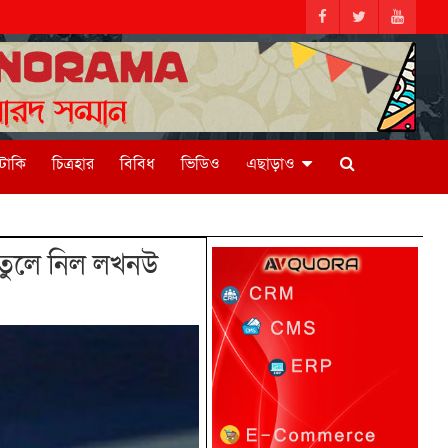
িটাকি
চিত্রহার
বিবিধ
ভিডিও
এছাড়াও
তুলে নিল লখনউ