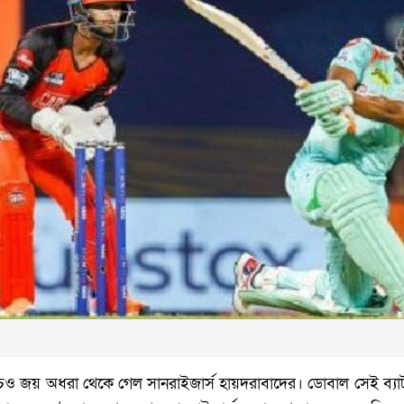
াচেও জয় অধরা থেকে গেল সানরাইজার্স হায়দরাবাদের। ডোবাল সেই ব্যাট