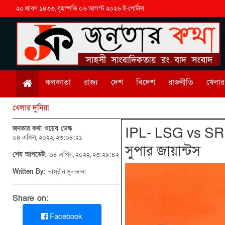
২০ শ্রাবণ ১৪৩৩, বৃহস্পতি ০৬ আগস্ট ২০২৬ ই-পোর্টাল
কলকাতা
রাজ্য
দেশ
বিদেশ
রাজনীতি
খেলার 
খেলার দুনিয়া
জনতার কথা ওয়েব ডেস্ক
IPL- LSG vs SRH:
০৪ এপ্রিল, ২০২২, ২৩:০৪:২১
সুপার জায়ান্টস
শেষ আপডেট:
০৪ এপ্রিল, ২০২২, ২৩:২৯:৪২
Written By:
নাসরীন সুলতানা
Share on:
Facebook