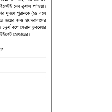
টই নেন ক্রূণাল পান্ডিয়া।
পর দুবলে পুরানকে (‌২৪ বলে
রে জয়ের জন্য হায়দরাবাদের
চতুর্থ বলে ফেরান ভুবনেশ্বর
 উইকেট হোল্ডারের।
?‌