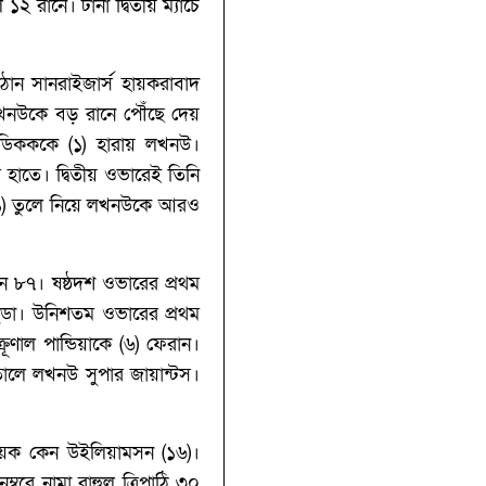
 রানে। টানা দ্বিতীয় ম্যাচে
ঠান সানরাইজার্স হায়করাবাদ
লখনউকে বড় রানে পৌঁছে দেয়
ডিকককে (‌১)‌ হারায় লখনউ।
 হাতে। দ্বিতীয় ওভারেই তিনি
১১)‌ তুলে নিয়ে লখনউকে আরও
ন ৮৭। ষষ্ঠদশ ওভারের প্রথম
ুডা। উনিশতম ওভারের প্রথম
ল পান্ডিয়াকে (‌৬) ফেরান।
োলে লখনউ সুপার জায়ান্টস।
য়ক কেন উইলিয়ামসন (‌১৬)‌।
্বরে নামা রাহুল ত্রিপাঠি ৩০