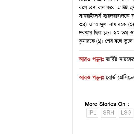
বলে ৪৪ রান করে আউট হন। 
সানরাইজার্স হায়দরাবাদকে 
৩৪)‌ ও আব্দুল সামাদকে (
দরকার ছিল ১৬। ২০ তম ওভারে
কুমারকে (‌১)‌। শেষ বলে তু
আরও পড়ুনঃ
ডার্বির নায়ক
আরও পড়ুনঃ
বোর্ড প্রেসিড
More Stories On
:
IPL
SRH
LSG