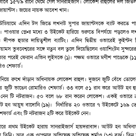
বাবে ১৫৭/‌৯ রানে থেমে গেল সানরাইজার্স। লোকেশ রাহুলের দল জিতল ১২
জায়ান্টস। জয়ের নায়ক আবেশ খান।
স্টেডিয়ামে এদিন টস জিতে লখনউ সুপার জায়ান্টসকে ব্যাট করতে পা
পাওয়ার প্লে•র মধ্যে ৩ উইকেট হারিয়ে শুরুতে বিপর্যয়ে পড়লেও 
ীপক হুডার দায়িত্বশীল ব্যাটিং। এদিন দ্বিতীয় ওভারেই কুইন্টন 
ামস ভুবনেশ্বরের সঙ্গে নতুন বল তুলে দিয়েছিলেন ওয়াশিংটন সুন্দরের
 পরেই ফেরান এভিন লুইসকে (‌১)‌। পঞ্চম ওভারে মণীশ পাণ্ডেকে (‌
রিও শেফার্ড।
নিয়ে রুখে দাঁড়ান অধিনায়ক লোকেশ রাহুল। দুজনে জুটি বেঁধে তোলে
য়ে জুটি ভাঙেন রোমারিও শেফার্ড। ৩৩ বলে ৫১ রান করে আউট হন হ
নেন টি নটরাজন। ৫০ বলে ৬৮ রান করেন লোকেশ। একই ওভারে ক্রূণা
 হন আয়ুষ বাদোনি (‌১৯)‌। ‌ নির্ধারিত ২০ ওভারে ৭ উইকেটে ১৬৯ ত
 শেফার্ড এবং টি নটরাজন ২টি করে উইকেট নেন।
ওভারে প্রথম উইকেট হারায় সানরাইজার্স হায়দরাবাদ। আউট হন অধিনা
না তিনি। আর এক ওপেনার অভিষেক অভিষেক শর্মাও (‌১৩)‌ ব্যর্থ। তিন নম