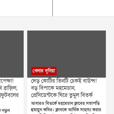
খেলার দুনিয়া
েক্ষা!
দেড় কোটির তিনটি চেকই বাউন্স!
ব্রাজ়িল,
বড় বিপাকে মহমেডান,
বফুটবলের
প্রেসিডেন্টকে ঘিরে তুমুল বিতর্ক
আবারও বিতর্কে মহমেডান ক্লাবের সভাপতি
হুমায়ুন কবির। ক্লাবকে আর্থিক সাহায্য করার
 নতুন