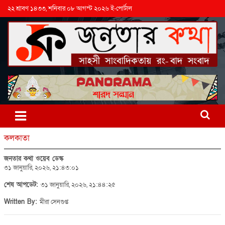
২২ শ্রাবণ ১৪৩৩, শনিবার ০৮ আগস্ট ২০২৬ ই-পোর্টাল
কলকাতা
জনতার কথা ওয়েব ডেস্ক
৩১ জানুয়ারি, ২০২৬, ২১:৪৩:০১
শেষ আপডেট:
৩১ জানুয়ারি, ২০২৬, ২১:৪৪:২৫
Written By:
মীরা সেনগুপ্ত