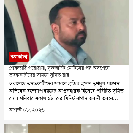
কলকাতা
গ্রেফতারি পরোয়ানা, লুকআউট নোটিসের পর অবশেষে
তদন্তকারীদের সামনে সুমিত রায়
অবশেষে তদন্তকারীদের সামনে হাজির হলেন তৃণমূল সাংসদ
অভিষেক বন্দ্যোপাধ্যায়ের আপ্তসহায়ক হিসেবে পরিচিত সুমিত
রায়। শনিবার সকাল ৯টা ৫৪ মিনিট নাগাদ ভবানী ভবনে
পৌঁছন তিনি। পশ্চিম মেদিনীপুরের শালবনি জমি প্রতারণা
আগস্ট ০৮, ২০২৬
মামলায় তাঁকে জিজ্ঞাসাবাদের জন্য তলব করেছে সিআইডি।
শুক্রবার রাতে সুমিতের বাড়িতে গিয়ে নোটিস দেয় তদন্তকারী
দলের সদস্যরা। সেই নোটিসের পরেই শনিবার নির্ধারিত