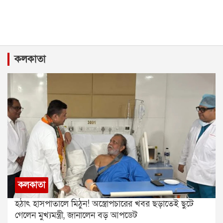
কলকাতা
কলকাতা
হঠাৎ হাসপাতালে মিঠুন! অস্ত্রোপচারের খবর ছড়াতেই ছুটে
গেলেন মুখ্যমন্ত্রী, জানালেন বড় আপডেট