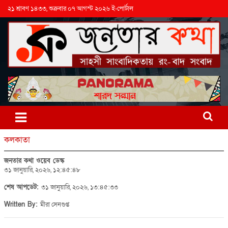
২১ শ্রাবণ ১৪৩৩, শুক্রবার ০৭ আগস্ট ২০২৬ ই-পোর্টাল
কলকাতা
জনতার কথা ওয়েব ডেস্ক
৩১ জানুয়ারি, ২০২৬, ১২:৪৫:৪৮
শেষ আপডেট:
৩১ জানুয়ারি, ২০২৬, ১৩:৪৫:৩৩
Written By:
মীরা সেনগুপ্ত