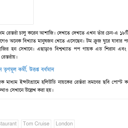
থম রেস্তরাঁ চালু করেন আশাজি। দেখতে দেখতে এখন তাঁর চেন-এ ১৮টিরও
 আগেও অনেক বিখ্যাত মানুষজন খেতে এসেছেন। টম ক্রুজ ঘুরে যাবার প
াজির হন সেখানে। এছাড়াও বিশ্বখ্যাত পপ গায়ক এড শিরান এবং ‘দ্
েস্তরাঁয়।
 খুন তৃণমূল কর্মী, উত্তপ্ত বর্ধমান
িক মাধ্যম ইন্সটাগ্রামে হলিউডি নায়কের রেস্তঁরা ভ্রমণের ছবি পোস্
র কথাও সেখানে উল্লেখ করা হয়।
taurant
Tom Cruise
London