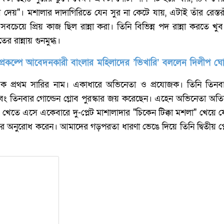
 দেয়"। মশালার দাদাগিরিতে যেন সুর না কেটে যায়, এটাই তাঁর রেস্তরাঁ
েয়ে প্রিয় কাজ ছিল রান্না করা। তিনি বিভিন্ন পদ রান্না করতে খু
র রান্নায় গুনমুগ্ধ।
ার প্রকল্পে আবেদনকারী বাংলার মহিলাদের ’ভিখারি’ বললেন দিলীপ ঘ
্রে এক প্রথম সারির নাম। একাধারে অভিনেতা ও প্রযোজক। তিনি তিনবা
তিনবার গোল্ডেন গ্লোব পুরস্কার জয় করেছেন। এহেন অভিনেতা অতিসম্প্র
তে এসে একেবারে দু-প্লেট মাশালাদার "চিকেন টিক্কা মশলা" খেয়ে ফে
 অনুরোধ করেন। আমাদের গড়পরতা ধারণা ভেঙে দিয়ে তিনি দ্বিতীয় প্