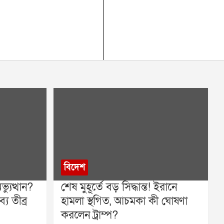
বিদেশ
্যুত্থান?
শেষ মুহূর্তে বড় সিদ্ধান্ত! ইরানে
যে তীব্র
হামলা স্থগিত, আচমকা কী ঘোষণা
করলেন ট্রাম্প?