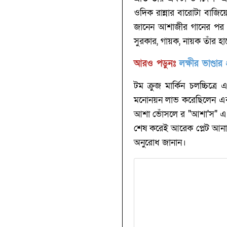
ওদিক রান্নার বারোটা বাজিয়ে
জানেন আশাজীর গানের পর সবচ
সুরকার, গায়ক, নায়ক তাঁর হাতে
আরও পড়ুনঃ
লক্ষীর ভাণ্ড
টম ক্রুজ মার্কিন চলচ্চিত
মনোনয়ন লাভ করেছিলেন এবং 
আশা ভোঁসলে র "আশা'স" এ খে
শেষ করেই আরেক প্লেট আনার
অনুরোধ জানান।