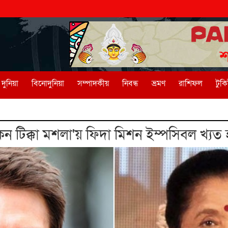
দুনিয়া
বিনোদুনিয়া
সম্পাদকীয়
নিবন্ধ
ভ্রমণ
রাশিফল
টুক
ন টিক্কা মশলা'য় ফিদা মিশন ইম্পসিবল খ্যত