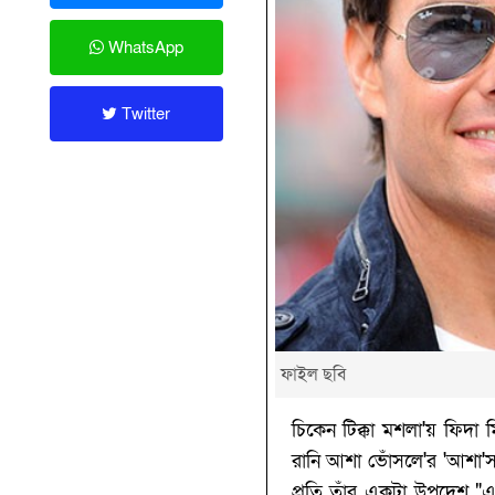
WhatsApp
Twitter
ফাইল ছবি
চিকেন টিক্কা মশলা'য় ফিদা
রানি আশা ভোঁসলে'র 'আশা'
প্রতি তাঁর একটা উপদেশ "এ