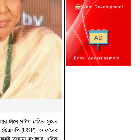
লার টানে সটান হাজির সুরের
ূল ইউএসপি (USP)। সেফ'দের
েরকমই সামান্য মশালার এদিক