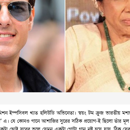
 মিশন ইম্পসিবল খ্যত হলিউডি অভিনেতা। স্বয়ং টম ক্রুজ ভারতীয় মশা
স' এ। যে কোনও গানে আশাজির সুরের সঠিক প্রয়োগ-ই ছিলো তাঁর ম
কটা ছোট্ট সুরের ভুলে যেমন একটা গোটা গান নষ্ট হয়ে যায়, ঠিক স