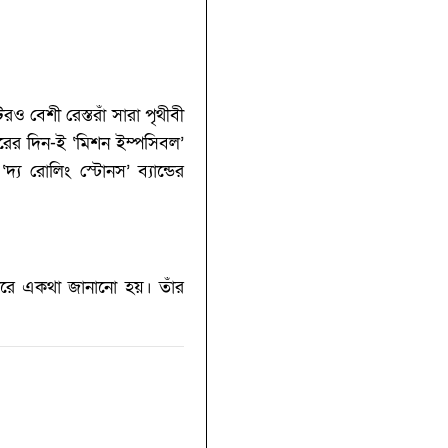
 বেশী রেস্তরাঁ সারা পৃথীবী
রের দিন-ই ‘মিশন ইম্পসিবল’
য রোলিং স্টোনস’ ব্যান্ডের
ট করে একথা জানানো হয়। তাঁর