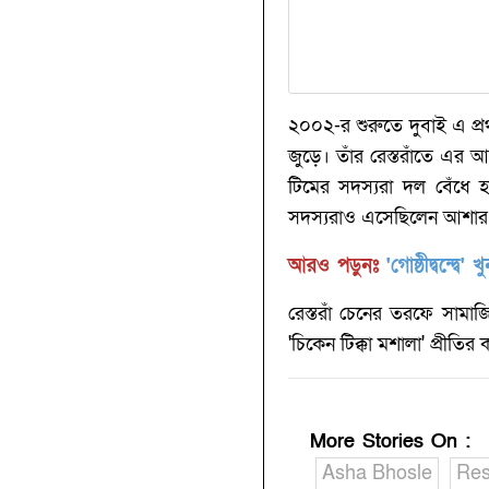
২০০২-র শুরুতে দুবাই এ প্র
জুড়ে। তাঁর রেস্তরাঁতে এর
টিমের সদস্যরা দল বেঁধে হ
সদস্যরাও এসেছিলেন আশার র
আরও পড়ুনঃ
'গোষ্ঠীদ্বন্দ্বে'
রেস্তরাঁ চেনের তরফে সামাজ
'চিকেন টিক্কা মশালা' প্রীতি
More Stories On
:
Asha Bhosle
Res