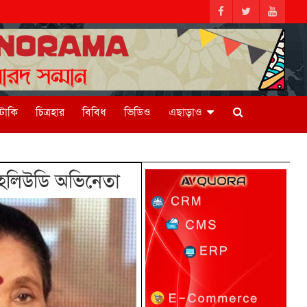
িটাকি
চিত্রহার
বিবিধ
ভিডিও
এছাড়াও
 হলিউডি অভিনেতা