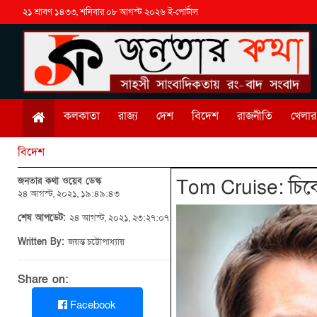
২১ শ্রাবণ ১৪৩৩, শনিবার ০৮ আগস্ট ২০২৬ ই-পোর্টাল
কলকাতা
রাজ্য
দেশ
বিদেশ
রাজনীতি
খেলার 
বিদেশ
জনতার কথা ওয়েব ডেস্ক
Tom Cruise: চিকে
২৪ আগস্ট, ২০২১, ১৯:৪৯:৪৩
শেষ আপডেট:
২৪ আগস্ট, ২০২১, ২৩:২৭:০৭
Written By:
জয়ন্ত চট্টোপাধ্যায়
Share on:
Facebook