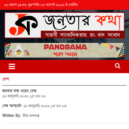
২০ শ্রাবণ ১৪৩৩, বৃহস্পতি ০৬ আগস্ট ২০২৬ ই-পোর্টাল
দেশ
জনতার কথা ওয়েব ডেস্ক
১৯ জানুয়ারি, ২০২৬, ১৫:৫৪:০৮
শেষ আপডেট:
১৯ জানুয়ারি, ২০২৬, ১৫:৫৫:০৪
Written By:
মীরা সেনগুপ্ত