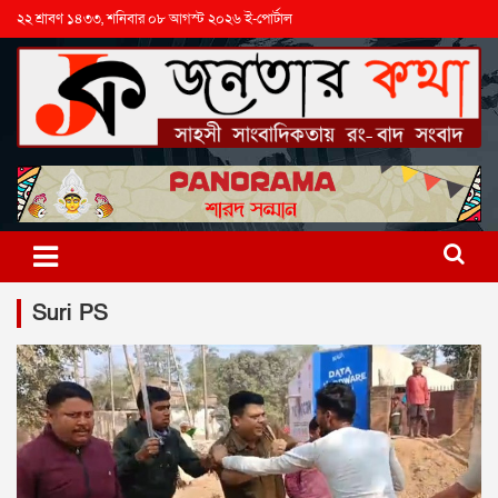
২২ শ্রাবণ ১৪৩৩, শনিবার ০৮ আগস্ট ২০২৬ ই-পোর্টাল
Suri PS