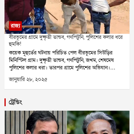
রাজ্য
বীরভূমের গ্রামে দুষ্কৃতী তান্ডব, গণপিটুনি, পুলিশের কলার ধরে
হুমকি!
কয়েক মূহুর্তের ঘটনায় পরিচিত পেল বীরভূমের সিউড়ির
মিনিস্টিল গ্রাম। দুষ্কৃতী তান্ডব, গণপিটুনি, জখম, শেষমেষ
পুলিশের কলার ধরা। তারপর গ্রামে পুলিশের অভিযান।
গ্রেফতার। এদিন সকালে সিউড়ির মিনিস্টিলে আগ্নেয়াস্ত্র হাতে
জানুয়ারি ২৮, ২০২৫
গ্রামে প্রবেশ করে দুই যুবক। তাদের হাতেনাতে পাকড়াও করে
গ্রামবাসীরা। পুলিশকে ঘিরেও চলে ব্যাপক বিক্ষোভ। পরিস্থিতি
আয়ত্বে আনতে লাঠি হাতে তারা করে পুলিশ।স্থানীয় সূত্রে জানা
ট্রেন্ডিং
গিয়েছে, আজ দুজন যুবক বাইরে থেকে এসে আগ্নেয়াস্ত্র নিয়ে
গ্রামের ভেতর প্রবেশ করতে যাচ্ছিল। সেই সময় গ্রামবাসীরা
হাতেনাতে ধরে ফেলে ওই যুবকদের। খবর দেওয়া হয়
পুলিশকে, সাথে চলে গণপিটুনি। দড়ি দিয়ে পিছেমোড়া করে