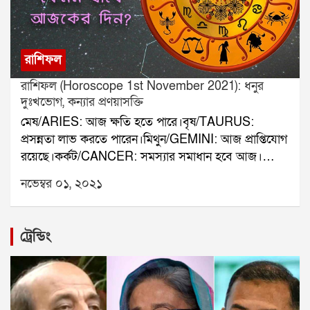
রাশিফল
রাশিফল (Horoscope 1st November 2021): ধনুর
দুঃখভোগ, কন্যার প্রণয়াসক্তি
মেষ/ARIES: আজ ক্ষতি হতে পারে।বৃষ/TAURUS:
প্রসন্নতা লাভ করতে পারেন।মিথুন/GEMINI: আজ প্রাপ্তিযোগ
রয়েছে।কর্কট/CANCER: সমস্যার সমাধান হবে আজ।
সিংহ/LEO: লোকের অপবাদ শুনতে হতে পারে আজ।
নভেম্বর ০১, ২০২১
কন্যা/VIRGO: আজ প্রণয়াসক্তি হতে পারে।তুলা/ LIBRA:
চাকরির সুযোগ আসতে পারে।বৃশ্চিক/Scorpio: ক্রোধান্বিত
হতে পারেন আজ।ধনু/SAGITTARIUS: দুঃখভোগ করতে
ট্রেন্ডিং
পারেন আজ।মকর/CAPRICORN: হারানো দ্রব্য ফেরত
পারেন।কুম্ভ/AQUARIUS:পশুপালনে লাভ করতে পারেন।
মীন/ PISCES: শ্বাসকষ্ট হতে পারে।