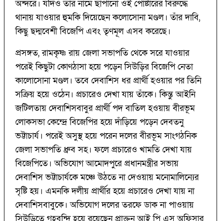
অন্দরে। যদিও তার নামে ছাপানো ওই পোষ্টারের বিরুদ্ধে
থানায় যাওয়ার হুমকি দিয়েছেন কলোসোনা মণ্ডল। তাঁর দাবি,
কিছু ছদ্মবেশী বিজেপি এবং তৃণমূল এসব করেছে।
প্রসঙ্গত, রামকৃষ্ণ রায় জেলা সভাপতি থেকে সরে যাওয়ার
পরেই কিছুটা কোণঠাসা হয়ে পড়েন সিউড়ির বিজেপি নেতা
কালোসোনা মণ্ডল। তবে দেবাশিস ধর প্রার্থী হওয়ার পর তিনি
সক্রিয় হয়ে ওঠেন। প্রচারেও দেখা যায় তাঁকে। কিন্তু আইনি
জটিলতায় দেবাশিসবাবুর প্রার্থী পদ বাতিল হওয়ায় বীরভূম
লোকসভা কেন্দ্রে বিজেপির হয়ে দাঁড়িয়ে পড়েন দেবতনু
ভট্টাচার্য। পরেই অসুস্থ হয়ে পরেন দলের বীরভূম সাংগঠনিক
জেলা সভাপতি ধ্রুব সহ। ফলে প্রচারেও খামতি দেখা যায়
বিজেপিতে। অভিযোগ আমোদপুরে প্রধানমন্ত্রীর সভায়
দেবাশিস ভট্টাচার্যকে মঞ্চে উঠতে না দেওয়ায় মনোমালিন্যের
সৃষ্টি হয়। এমনকি দলীয় প্রার্থীর হয়ে প্রচারেও দেখা যায় না
দেবাশিসবাবুকে। অভিযোগ দলের তরফে ডাক না পাওয়ায়
সিউড়িতে গৃহবন্দি হয়ে রয়েছেন প্রাক্তন আই পি এস অফিসার