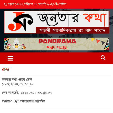
২১ শ্রাবণ ১৪৩৩, শনিবার ০৮ আগস্ট ২০২৬ ই-পোর্টাল
রাজ্য
জনতার কথা ওয়েব ডেস্ক
১০ মে, ২০২৪, ০৯:৩০:২৬
শেষ আপডেট:
১০ মে, ২০২৪, ০৯:৩৪:৫৭
Written By:
জনতার কথা অ্যাডমিন