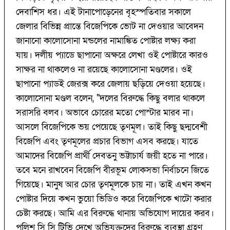
দেবাশিস ধর। এই টানাপোড়েনের বৃহস্পতিবার সকালে
জেলার বিভিন্ন প্রান্তে বিজেপিকে ভোট না দেওয়ার আবেদন
জানানো কালোসোনা মন্ডলের নামাঙ্কিত পোষ্টার লক্ষ্য করা
যায়। দলীয় প্যাডে ছাপানো অক্ষরে লেখা ওই পোষ্টারে কারও
সাক্ষর না থাকলেও না রয়েছে কালোসোনা মণ্ডলের। ওই
ছাপানো প্যাডই জেরক্স করে জেলায় ছড়িয়ে দেওয়া হয়েছে।
কালোসোনা মণ্ডল বলেন, "দলের বিরুদ্ধে কিছু বলার থাকলে
সরাসরি বলব। অভাবে চোরের মতো পোস্টার মারব না।
আসলে বিজেপিকে ভয় পেয়েছে তৃণমূল। তাই কিছু ছদ্মবেশী
বিজেপি এবং তৃণমূলের প্রচার বিভাগ এসব করছে। যাতে
আমাদের বিজেপি প্রার্থী দেবতনু ভট্টাচার্য জয়ী হতে না পারে।
তবে মনে রাখবেন বিজেপি বীরভূম লোকসভা নির্বাচনে জিতে
গিয়েছে। মানুষ আর চোর তৃণমূলকে চায় না। তাই এখন কখন
পোষ্টার দিয়ে কখন ভুয়ো ভিডিও করে বিজেপিকে খাটো করার
চেষ্টা করছে। আমি এর বিরুদ্ধে থানায় অভিযোগ দায়ের করব।
পুলিশ সি সি টিভি দেখে অভিযুক্তদের বিরুদ্ধে ব্যবস্থা গ্রহণ