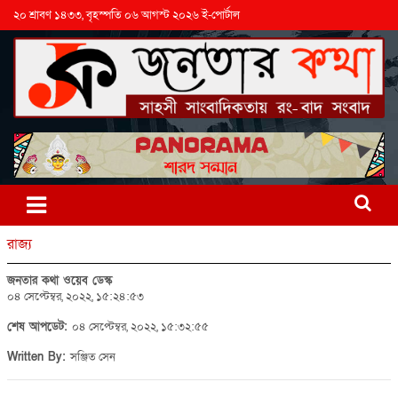
২০ শ্রাবণ ১৪৩৩, বৃহস্পতি ০৬ আগস্ট ২০২৬ ই-পোর্টাল
রাজ্য
জনতার কথা ওয়েব ডেস্ক
০৪ সেপ্টেম্বর, ২০২২, ১৫:২৪:৫৩
শেষ আপডেট:
০৪ সেপ্টেম্বর, ২০২২, ১৫:৩২:৫৫
Written By:
সঞ্জিত সেন