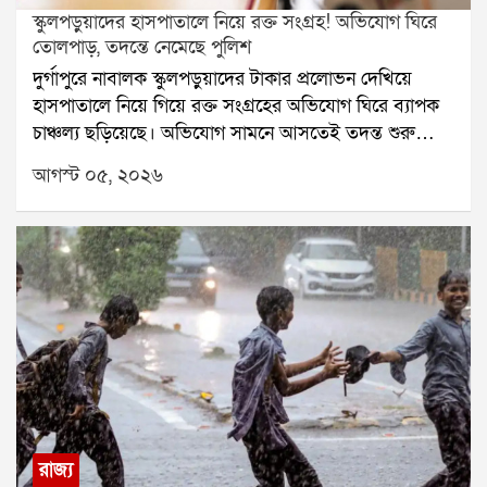
স্কুলপড়ুয়াদের হাসপাতালে নিয়ে রক্ত সংগ্রহ! অভিযোগ ঘিরে
তোলপাড়, তদন্তে নেমেছে পুলিশ
দুর্গাপুরে নাবালক স্কুলপড়ুয়াদের টাকার প্রলোভন দেখিয়ে
হাসপাতালে নিয়ে গিয়ে রক্ত সংগ্রহের অভিযোগ ঘিরে ব্যাপক
চাঞ্চল্য ছড়িয়েছে। অভিযোগ সামনে আসতেই তদন্ত শুরু
করেছে পুলিশ। একই সঙ্গে এই ঘটনার সঙ্গে কারা জড়িত, তা
আগস্ট ০৫, ২০২৬
খতিয়ে দেখা হচ্ছে।অভিযোগ, দুর্গাপুরের ইস্পাত নগরীর একটি
বেসরকারি স্কুলের তিন নাবালক পড়ুয়াকে টাকার লোভ দেখিয়ে
বিধাননগরের একটি বেসরকারি হাসপাতালে নিয়ে যাওয়া হয়।
সেখানে এক রোগীর আত্মীয় পরিচয়ে তাঁদের রক্তদান করানো
হয়েছে বলে অভিযোগ। আরও অভিযোগ, সরকারি নথিতে
তাঁদের প্রকৃত বয়স পরিবর্তন করে প্রাপ্তবয়স্ক হিসেবে দেখানো
হয়েছিল।এই ঘটনার নেপথ্যে ওই স্কুলেরই এক প্রাক্তন ছাত্রের
নাম উঠে এসেছে বলে অভিযোগ। বর্তমানে সে দুর্গাপুরের
একটি স্কুলে পড়াশোনা করে বলে জানা গিয়েছে। তবে এই
ঘটনার সঙ্গে আরও বড় কোনও চক্র জড়িত রয়েছে কি না,
সেটিও তদন্ত করে দেখছে পুলিশ।ঘটনা জানাজানি হতেই স্কুল
রাজ্য
কর্তৃপক্ষ দ্রুত পদক্ষেপ করে। অভিভাবকদের সঙ্গে নিয়ে