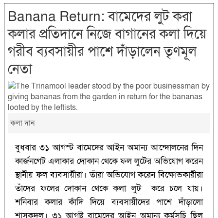
Banana Return: বামেদের লুট করা
কলার প্রতিদানে নিজে বাগানের কলা দিয়ে
গরীব ব্যবসায়ীর পাশে দাঁড়ালেন তৃণমূল
নেতা
কলা দান
বুধবার ৩১ আগস্ট বামেদের আইন অমান্য আন্দোলনের দিন
কার্জনগেট এলাকার দোকান থেকে ফল লুটের অভিযোগ করেন
স্থানীয় ফল ব্যবসায়ীরা। তাঁরা অভিযোগ করেন বিক্ষোভকারীরা
তাঁদের ফলের দোকান থেকে কলা লুট করে চলে যায়।
শনিবার কলার কাঁদি দিয়ে ব্যবসায়ীদের পাশে দাঁড়ালো
শাসকদল। ৩১ আগষ্ট বামেদের আইন অমান্য কর্মসূচি ছিল