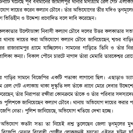
াটি ঘটেছে পূর্ব বর্ধমানের জামালপুর থানার মসাগ্রাম রেল গেট এলাকা
যোগ দায়ের করেন কল্যান চৌবে। তাঁর অভিযোগের তীর যদিও তৃণমূলের 
িত্তিহীন ও উদ্দেশ্য প্রণোদিত বলে দাবি করেছেন।
, কলকাতার উল্টোডাঙ্গা নিবাসী কল্যাণ চৌবে দলের উত্তর কলকাতার সভ
 থানায় দায়ের করা অভিযোগে কল্যান চৌবে জানিয়েছেন, শ্বশুর বাড়
 রাজারামপুর গ্রামে যাচ্ছিলেন। সামনের গাড়িতে তিনি ও তাঁর নিরা
 নাবালিকা কন্যা। বিকাল পৌনে চারটে নাগাদ তাঁরা মেমারি তারকেশ্বর রো
ঁর গাড়ির সামনে বিজেপির একটি পতাকা লাগানো ছিল। এছাড়াও ড্যাস
ম রেল গেট এলাকায় থাকা দুস্কৃতি দল তাঁকে প্রাণে মেরে দেবার উদ্দে
রেছেন, তাঁর নিরাপত্তা রক্ষীরা কোনক্রমে তাঁকে ও তাঁর পরিবার সদস্যদে
লেও পুলিশকে জানিয়েছেন কল্যাণ চৌবে। থানায় অভিযোগ দায়ের করার পর
ন বিজেপি নেতা। পুলিশ জানিয়েছে, অভিযোগ খতিয়ে দেখা হচ্ছে।
িযোগ কতটা সত্য তা নিয়েই প্রশ্ন তুলেছেন জেলা তৃণমূলের মুখপত
 বিজেপি নেতার বিরোধী গোষ্ঠীর লোকজনই হয়তো এইসব ঘটনা ঘটি