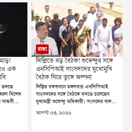
রাজ্য
মোড়!
দিল্লিতে বড় বৈঠক! শুভেন্দুর সঙ্গে
আরও এক
এনসিপিআই সাংসদদের মুখোমুখি
াবি
বৈঠক ঘিরে তুঙ্গে জল্পনা
 তদন্তে
দিল্লির বঙ্গভবনে মঙ্গলবার এনসিপিআই
করল বিশেষ
সাংসদদের সঙ্গে বৈঠকে বসতে চলেছেন
বান্ধবী
মুখ্যমন্ত্রী শুভেন্দু অধিকারী। সংসদের বাদল
া হয়েছে
অধিবেশনের শুরুতেই এই বৈঠক হওয়ার
আগস্ট ০৩, ২০২৬
োররাতে
কথা থাকলেও শেষ পর্যন্ত তা পিছিয়ে যায়।
়ি থেকে
এবার তৃতীয় সপ্তাহে সেই বৈঠক হতে
চলেছে। রাজনৈতিক মহলের নজর এখন এই