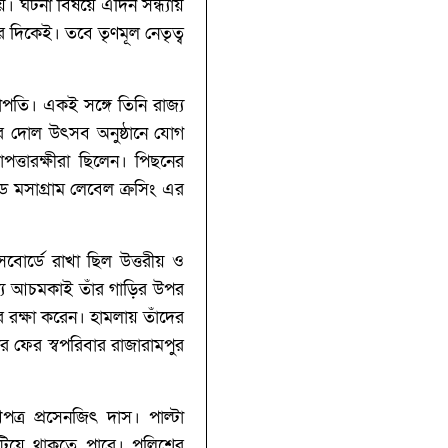
য়। ঘটনা বিষয়ে এদিন সন্ধ্যায়
দিকেই। তবে তৃণমূল নেতৃত্ব
াপতি। একই সঙ্গে তিনি রাজ্য
ির দোল উৎসব অনুষ্ঠানে যোগ
পত্তারক্ষীরা ছিলেন। পিছনের
ডে মসাগ্রাম লেবেল ক্রসিং এর
বোর্ডে রাখা ছিল উত্তরীয় ও
শ্যে আচমকাই তাঁর গাড়ির উপর
র রক্ষা করেন। হামলায় তাঁদের
 ফের স্বপরিবার রাজারামপুর
্র প্রসেনজিৎ দাস। পাল্টা
য়ে থাকতে পারে। পুলিশের