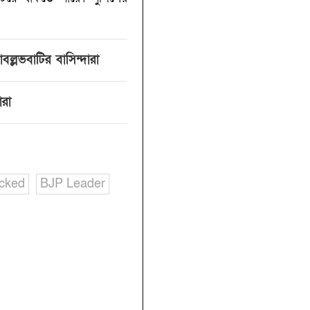
ল্লভবাটির বাসিন্দারা
ারা
acked
BJP Leader