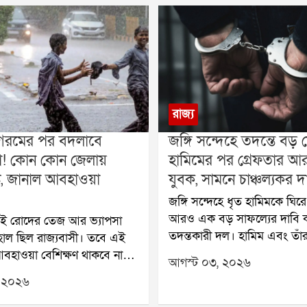
রাজ্য
গরমের পর বদলাবে
জঙ্গি সন্দেহে তদন্তে বড় 
া! কোন কোন জেলায়
হামিমের পর গ্রেফতার 
্টি, জানাল আবহাওয়া
যুবক, সামনে চাঞ্চল্যকর দ
জঙ্গি সন্দেহে ধৃত হামিমকে ঘিরে
আরও এক বড় সাফল্যের দাবি 
ই রোদের তেজ আর ভ্যাপসা
তদন্তকারী দল। হামিম এবং তাঁর 
াল ছিল রাজ্যবাসী। তবে এই
অর্পিতার পর এবার গ্রেফতার কর
আবহাওয়া বেশিক্ষণ থাকবে না
আগস্ট ০৩, ২০২৬
আদিত্য সিং ওরফে রাজুকে। ভ
়েছে আবহাওয়া দফতর। সক্রিয়
 ২০২৬
হাওড়ার বেলিলিয়াস রোডের বাড
রেখা এবং উত্তরবঙ্গ সংলগ্ন
তাঁকে আটক করে তদন্তকারীরা।
 প্রভাবে আগামী কয়েক দিন