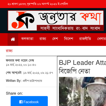
২০ শ্রাবণ ১৪৩৩, বৃহস্পতি ০৬ আগস্ট ২০২৬ ই-পোর্টাল
কলকাতা
রাজ্য
দেশ
বিদেশ
রাজনীতি
খেলার 
রাজ্য
জনতার কথা ওয়েব ডেস্ক
BJP Leader Attac
১৯ মার্চ, ২০২২, ০০:১০:৪০
বিজেপি নেতা
শেষ আপডেট:
১৯ মার্চ, ২০২২, ০৯:২১:৫৭
Written By:
প্রদীপ চট্টোপাধ্যায়
Share on:
Facebook