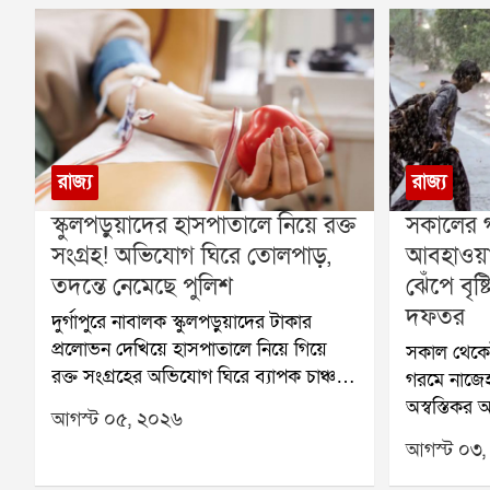
রাজ্য
রাজ্য
স্কুলপড়ুয়াদের হাসপাতালে নিয়ে রক্ত
সকালের 
সংগ্রহ! অভিযোগ ঘিরে তোলপাড়,
আবহাওয়
তদন্তে নেমেছে পুলিশ
ঝেঁপে বৃষ
দফতর
দুর্গাপুরে নাবালক স্কুলপড়ুয়াদের টাকার
প্রলোভন দেখিয়ে হাসপাতালে নিয়ে গিয়ে
সকাল থেকে
রক্ত সংগ্রহের অভিযোগ ঘিরে ব্যাপক চাঞ্চল্য
গরমে নাজেহ
ছড়িয়েছে। অভিযোগ সামনে আসতেই তদন্ত
অস্বস্তিকর 
আগস্ট ০৫, ২০২৬
শুরু করেছে পুলিশ। একই সঙ্গে এই ঘটনার
বলেই জানিয
আগস্ট ০৩,
সঙ্গে কারা জড়িত, তা খতিয়ে দেখা হচ্ছে।
মৌসুমি অক্ষ
অভিযোগ, দুর্গাপুরের ইস্পাত নগরীর একটি
ঘূর্ণাবর্তের