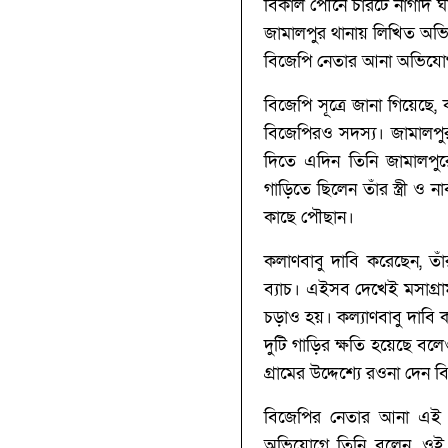
বিকাল পৌনে চারটে নাগাদ ঘটন
জামালপুর থানায় লিখিত অভি
বিজেপি নেতার আনা অভিযোগ ভ
বিজেপি সূত্রে জানা গিয়েছে
বিজেপিরও সদস্য। জামালপুর
দিতে এদিন তিনি জামালপুরের
গাড়িতে ছিলেন তাঁর স্ত্রী ও
কাছে পৌছান।
কলাণবাবু দাবি করেছেন, তা
ব্যাচ। এইসব দেখেই মসাগ্রা
চড়াও হয়। কল্যাণবাবু দাবি ক
দুটি গাড়ির ক্ষতি হয়েছে ব
গ্রামের উদ্দেশ্যে রওনা দে
বিজেপির নেতার আনা এই অভ
অভিযোগে তিনি বলেন, ওই