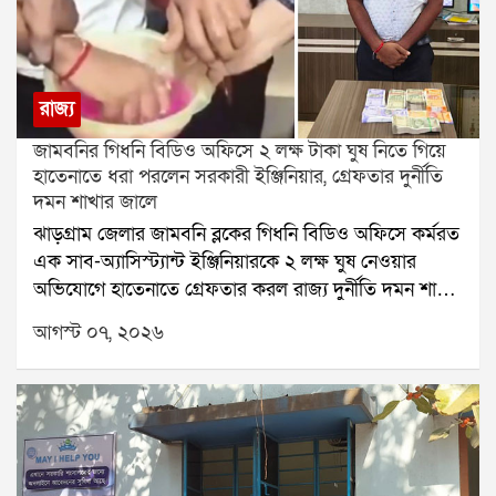
রাজ্য
জামবনির গিধনি বিডিও অফিসে ২ লক্ষ টাকা ঘুষ নিতে গিয়ে
হাতেনাতে ধরা পরলেন সরকারী ইঞ্জিনিয়ার, গ্রেফতার দুর্নীতি
দমন শাখার জালে
ঝাড়গ্রাম জেলার জামবনি ব্লকের গিধনি বিডিও অফিসে কর্মরত
এক সাব-অ্যাসিস্ট্যান্ট ইঞ্জিনিয়ারকে ২ লক্ষ ঘুষ নেওয়ার
অভিযোগে হাতেনাতে গ্রেফতার করল রাজ্য দুর্নীতি দমন শাখা
(Anti-Corruption Branch বা ACB)। বুধবার বিকেলে
আগস্ট ০৭, ২০২৬
বিশেষ ফাঁদ পেতে এই অভিযান চালানো হয়।অভিযুক্তের নাম
বিমল সাহা। অভিযোগ, তিনি একটি সরকারি নির্মাণ প্রকল্পের
বকেয়া পাস করানোর জন্য এক ঠিকাদারের কাছ থেকে ২ লক্ষ
ঘুষ দাবি করেছিলেন।বিল ছাড় করতে ঘুষের অভিযোগদুর্নীতি
দমন শাখা সূত্রে জানা গিয়েছে, পিন্টু মল্লিক নামে এক ঠিকাদার
গিধনিতে একটি সাব-হেলথ সেন্টার নির্মাণের কাজের বরাত