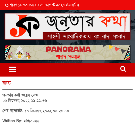
২১ শ্রাবণ ১৪৩৩, শুক্রবার ০৭ আগস্ট ২০২৬ ই-পোর্টাল
রাজ্য
জনতার কথা ওয়েব ডেস্ক
০৯ ডিসেম্বর, ২০২২, ১৯:১১:৩৬
শেষ আপডেট:
১০ ডিসেম্বর, ২০২২, ০০:২৯:৪০
Written By:
সঞ্জিত সেন