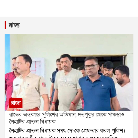
রাজ্য
রাজ্য
রাতের অন্ধকারে পুলিশের অভিযান, দত্তপুকুর থেকে পাকড়াও
নৈহাটির প্রাক্তন বিধায়ক
নৈহাটির প্রাক্তন বিধায়ক সনৎ দে-কে গ্রেফতার করল পুলিশ।