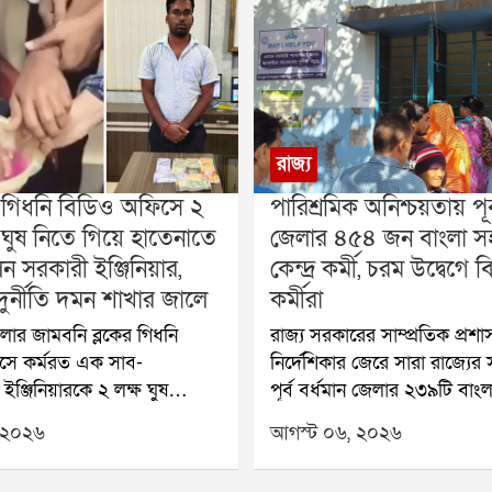
রাজ্য
 গিধনি বিডিও অফিসে ২
পারিশ্রমিক অনিশ্চয়তায় পূর
 ঘুষ নিতে গিয়ে হাতেনাতে
জেলার ৪৫৪ জন বাংলা সহ
 সরকারী ইঞ্জিনিয়ার,
কেন্দ্র কর্মী, চরম উদ্বেগে
দুর্নীতি দমন শাখার জালে
কর্মীরা
েলার জামবনি ব্লকের গিধনি
রাজ্য সরকারের সাম্প্রতিক প্রশ
সে কর্মরত এক সাব-
নির্দেশিকার জেরে সারা রাজ্যের
্ট ইঞ্জিনিয়ারকে ২ লক্ষ ঘুষ
পূর্ব বর্ধমান জেলার ২৩৯টি বাংল
িযোগে হাতেনাতে গ্রেফতার
কেন্দ্র (BSK)-এ কর্মরত মোট
 ২০২৬
আগস্ট ০৬, ২০২৬
ুর্নীতি দমন শাখা (Anti-
ডেটা এন্ট্রি অপারেটর (DEO)-
n Branch বা ACB)। বুধবার
জুলাই, ২০২৬ মাসের পারিশ্রমি