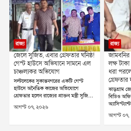
রাজ্য
রাজ্য
জেলে সুজিত, এবার গ্রেফতার ঘনিষ্ঠ!
জামবনির
গেস্ট হাউসে অভিযানে সামনে এল
লক্ষ টাকা
চাঞ্চল্যকর অভিযোগ
ধরা পরলেন
গ্রেফতার 
সল্টলেকের সুকান্তনগরের একটি গেস্ট
হাউসে অনৈতিক কাজের অভিযোগে
ঝাড়গ্রাম জ
গ্রেফতার হলেন রাজ্যের প্রাক্তন মন্ত্রী সুজিত
বিডিও অফি
বসুর ঘনিষ্ঠ হিসেবে পরিচিত সায়ন দে। তাঁর
অ্যাসিস্ট্যান
আগস্ট ০৭, ২০২৬
সঙ্গে আরও একজনকে গ্রেফতার করেছে
নেওয়ার অভ
আগস্ট ০৭,
পুলিশ। অভিযোগ, ওই গেস্ট হাউসে দীর্ঘদিন
করল রাজ্য দ
ধরে দেহ ব্যবসা এবং নাবালিকাদের দিয়ে
Corruptio