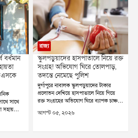
রাজ্য
্ব বর্ধমান
স্কুলপড়ুয়াদের হাসপাতালে নিয়ে রক্ত
ায়তা
সংগ্রহ! অভিযোগ ঘিরে তোলপাড়,
 বিএসকে
তদন্তে নেমেছে পুলিশ
দুর্গাপুরে নাবালক স্কুলপড়ুয়াদের টাকার
প্রলোভন দেখিয়ে হাসপাতালে নিয়ে গিয়ে
াসনিক
রক্ত সংগ্রহের অভিযোগ ঘিরে ব্যাপক চাঞ্চল্য
 সাথে সাথে
ছড়িয়েছে। অভিযোগ সামনে আসতেই তদন্ত
া সহায়তা
আগস্ট ০৫, ২০২৬
শুরু করেছে পুলিশ। একই সঙ্গে এই ঘটনার
 ৪৫৪ জন
সঙ্গে কারা জড়িত, তা খতিয়ে দেখা হচ্ছে।
এর জুন ও
অভিযোগ, দুর্গাপুরের ইস্পাত নগরীর একটি
ক