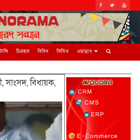
িটাকি
চিত্রহার
বিবিধ
ভিডিও
এছাড়াও
, সাংসদ, বিধায়ক,