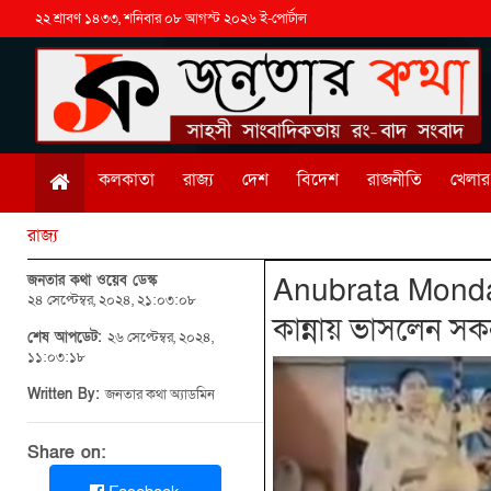
২২ শ্রাবণ ১৪৩৩, শনিবার ০৮ আগস্ট ২০২৬ ই-পোর্টাল
কলকাতা
রাজ্য
দেশ
বিদেশ
রাজনীতি
খেলার 
রাজ্য
জনতার কথা ওয়েব ডেস্ক
Anubrata Mondal: 
২৪ সেপ্টেম্বর, ২০২৪, ২১:০৩:০৮
কান্নায় ভাসলেন সকন
শেষ আপডেট:
২৬ সেপ্টেম্বর, ২০২৪,
১১:০৩:১৮
Written By:
জনতার কথা অ্যাডমিন
Share on: