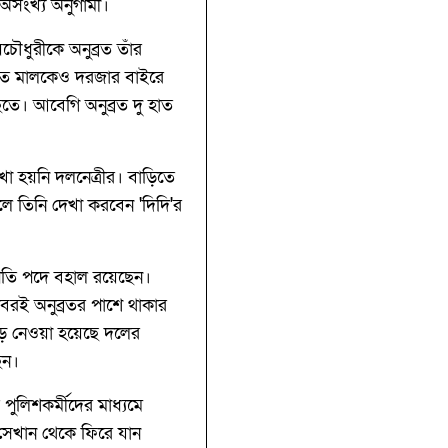
 অসংখ্য অনুগামী।
চৌধুরীকে অনুব্রত তাঁর
সিত মালকেও দরজার বাইরে
ছতে। আবেগি অনুব্রত দু হাত
খা হয়নি দলনেত্রীর। বাড়িতে
ে তিনি দেখা করবেন 'দিদি'র
পতি পদে বহাল রয়েছেন।
বরাবরই অনুব্রতর পাশে থাকার
কেড়ে নেওয়া হয়েছে দলের
েন।
পুলিশকর্মীদের মাধ্যমে
ে সেখান থেকে ফিরে যান