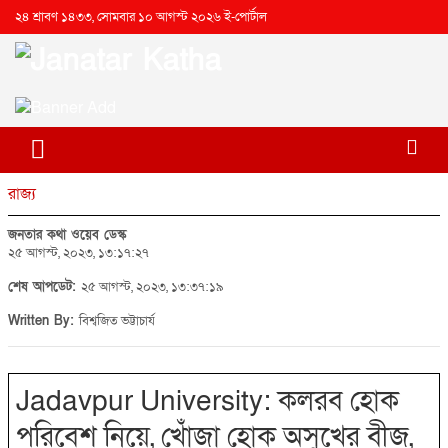
২৪ শ্রাবণ ১৪৩৩, সোমবার ১০ আগস্ট ২০২৬ ই-পোর্টাল
রাজ্য
জনতার কথা ওয়েব ডেস্ক
২৫ আগস্ট, ২০২৩, ১৩:১৭:২৭
শেষ আপডেট:
২৫ আগস্ট, ২০২৩, ১৩:৩৭:১৯
Written By:
বিশ্বজিত ভট্টাচার্য
Jadavpur University: কলরব হোক
পরিবেশ নিয়ে, খোঁজা হোক অসুখের বীজ,