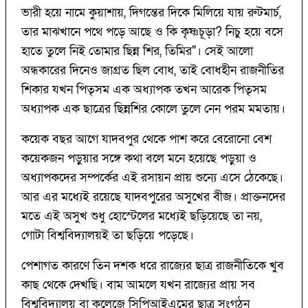
ভারী হয়ে নামে কুয়াশায়, দিগন্তের দিকে মিলিয়ে যায় রুটমার্চ,
তার মাঝখানে পথে পড়ে আছে ও কি কৃষ্ণচূড়া? নিচু হয়ে বসে
হাতে তুলে নিই তোমার ছিন্ন শির, তিমির"। সেই আলো
অন্ধকারের দিনেও জাগ্ৰত ছিল বোধ, তাই বোধহীন রাজনীতির
শিকার যখন পিতৃসম এক অধ্যাপক তখন আরেক পিতৃসম
অধ্যাপক এক ছাত্রের ছিন্নশির কোলে তুলে নেন পরম মমতায়।
কয়েক বছর আগে যাদবপুর থেকে পাশ করে বেরোনো বেশ
কয়েকজন পড়ুয়ার সঙ্গে কথা বলে মনে হয়েছে পড়ুয়া ও
অধ্যাপকদের সম্পর্কের এই রসায়ন প্রায় শুন্যে এসে ঠেকেছে।
আর এর মধ্যেই রয়েছে যাদবপুরের অসুখের বীজ। প্রাক্তনদের
মতে এই অসুখ শুধু হোস্টেলের মধ্যেই ছড়িয়েছে তা নয়,
গোটা বিশ্ববিদ্যালয়ই তা ছড়িয়ে পড়েছে।
পেশাগত কারণে তিন দশক ধরে রাজ্যের ছাত্র রাজনীতিকে খুব
কাছ থেকে দেখছি। বাম আমলে যখন রাজ্যের প্রায় সব
বিশ্ববিদ্যালয় বা কলেজে সিপিআইএমের ছাত্র সংগঠন