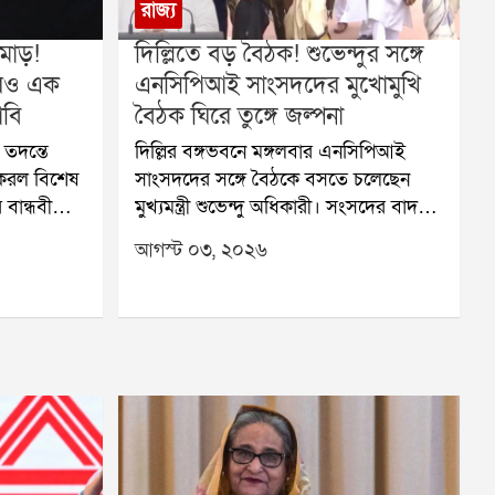
রাজ্য
মোড়!
দিল্লিতে বড় বৈঠক! শুভেন্দুর সঙ্গে
আরও এক
এনসিপিআই সাংসদদের মুখোমুখি
াবি
বৈঠক ঘিরে তুঙ্গে জল্পনা
 তদন্তে
দিল্লির বঙ্গভবনে মঙ্গলবার এনসিপিআই
করল বিশেষ
সাংসদদের সঙ্গে বৈঠকে বসতে চলেছেন
বান্ধবী
মুখ্যমন্ত্রী শুভেন্দু অধিকারী। সংসদের বাদল
া হয়েছে
অধিবেশনের শুরুতেই এই বৈঠক হওয়ার
আগস্ট ০৩, ২০২৬
োররাতে
কথা থাকলেও শেষ পর্যন্ত তা পিছিয়ে যায়।
়ি থেকে
এবার তৃতীয় সপ্তাহে সেই বৈঠক হতে
চলেছে। রাজনৈতিক মহলের নজর এখন এই
্ঘদিন ধরেই
বৈঠকের দিকেই।প্রথমে বৈঠকটি কেন্দ্রীয়
ন্নভাবে
মন্ত্রী ভূপেন্দ্র যাদবের বাসভবনে হওয়ার কথা
ন তথ্যও
ছিল। পরে স্থান পরিবর্তন করে বঙ্গভবন ঠিক
ে, যেখানে
করা হয়। তবে গত আটাশে জুলাই রাজ্যের
ধির উপর নজর
ব্যস্ততার কারণে দিল্লি যেতে পারেননি
িল।
শুভেন্দু। সেই কারণে বৈঠক স্থগিত হয়ে যায়।