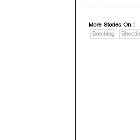
More Stories On
:
Bombing
Shooti