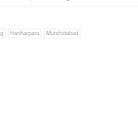
ng
Hariharpara
Murshidabad