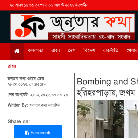
২০ শ্রাবণ ১৪৩৩, বৃহস্পতি ০৬ আগস্ট ২০২৬ ই-পোর্টাল
কলকাতা
রাজ্য
দেশ
বিদেশ
রাজনীতি
খেলার 
রাজ্য
জনতার কথা ওয়েব ডেস্ক
Bombing and Sho
২৮ মে, ২০২৫, ০৭:৪৫:৪৯
হরিহরপাড়ায়, জখম 
শেষ আপডেট:
২৮ মে, ২০২৫, ০৭:৪৯:২৩
Written By:
জনতার কথা অ্যাডমিন
Share on:
Facebook