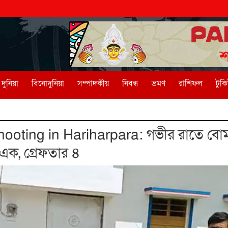
দুনিয়া
বিনোদুনিয়া
সম্পাদকীয়
নিবন্ধ
ভ্রমণ
রাশিফল
টুক
oting in Hariharpara: গভীর রাতে বোমা
এক, গ্রেফতার ৪