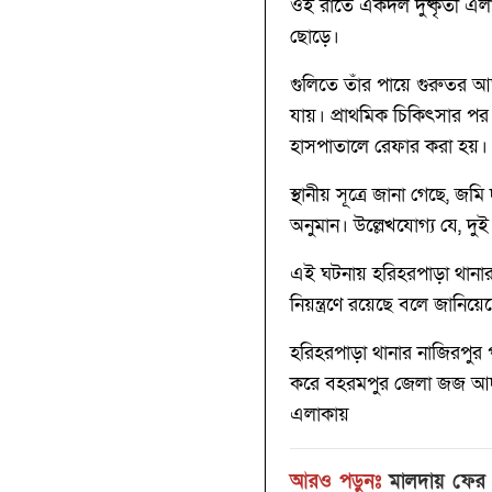
ওই রাতে একদল দুষ্কৃতী এলাক
ছোড়ে।
গুলিতে তাঁর পায়ে গুরুতর আঘাত 
যায়। প্রাথমিক চিকিৎসার প
হাসপাতালে রেফার করা হয়।
স্থানীয় সূত্রে জানা গেছে,
অনুমান। উল্লেখযোগ্য যে, দু
এই ঘটনায় হরিহরপাড়া থানা
নিয়ন্ত্রণে রয়েছে বলে জানিয
হরিহরপাড়া থানার নাজিরপুর প
করে বহরমপুর জেলা জজ আদাল
এলাকায়
আরও পড়ুনঃ
মালদায় ফের শ