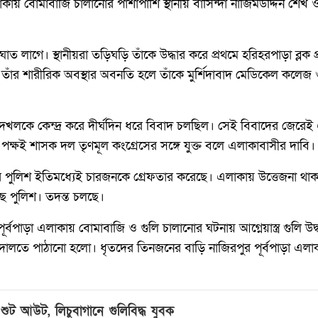
ায় বোমাবাজি চালানোর পাশাপাশি স্থানীয় বাসিন্দা নাজিমউদ্দিন শেখ ও
লাগে। স্থানীয়রা তড়িঘড়ি তাঁকে উদ্ধার করে প্রথমে হরিহরপাড়া ব্লক প্রাথম
র তাঁর শারীরিক অবস্থার অবনতি হলে তাঁকে মুর্শিদাবাদ মেডিকেল কল
 জমি দখলকে কেন্দ্র করে দীর্ঘদিন ধরে বিবাদ চলছিল। সেই বিবাদের জেরে
ই পক্ষই শাসক দল তৃণমূল কংগ্রেসের সঙ্গে যুক্ত বলে এলাকাবাসীর দাবি।
র পুলিশ ইতিমধ্যেই চারজনকে গ্রেফতার করেছে। এলাকায় উত্তেজনা থাকল
়েছে পুলিশ। তদন্ত চলছে।
ূর্বপাড়া এলাকায় বোমাবাজি ও গুলি চালানোর ঘটনায় আগ্নেয়াস্ত্র গুলি 
তে পাঠানো হলো। ধৃতদের তিনজনের বাড়ি নাজিরপুর পূর্বপাড়া এলাক
ুট আউট, লিচুবাগানে গুলিবিদ্ধ যুবক