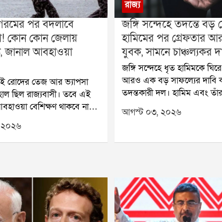
রাজ্য
গরমের পর বদলাবে
জঙ্গি সন্দেহে তদন্তে বড় 
া! কোন কোন জেলায়
হামিমের পর গ্রেফতার 
্টি, জানাল আবহাওয়া
যুবক, সামনে চাঞ্চল্যকর দ
জঙ্গি সন্দেহে ধৃত হামিমকে ঘিরে
আরও এক বড় সাফল্যের দাবি 
ই রোদের তেজ আর ভ্যাপসা
তদন্তকারী দল। হামিম এবং তাঁর 
াল ছিল রাজ্যবাসী। তবে এই
অর্পিতার পর এবার গ্রেফতার কর
আবহাওয়া বেশিক্ষণ থাকবে না
আগস্ট ০৩, ২০২৬
আদিত্য সিং ওরফে রাজুকে। ভ
়েছে আবহাওয়া দফতর। সক্রিয়
 ২০২৬
হাওড়ার বেলিলিয়াস রোডের বাড
রেখা এবং উত্তরবঙ্গ সংলগ্ন
তাঁকে আটক করে তদন্তকারীরা।
 প্রভাবে আগামী কয়েক দিন
তদন্তকারীদের দাবি, আদিত্য দীর
ন্ন জেলায় বৃষ্টির সম্ভাবনা
হামিমের পরিচিত ছিল এবং বিভি
ষ করে উত্তরবঙ্গে বুধবার পর্যন্ত
তাকে সাহায্য করত। তদন্তে এম
ি ভারী বৃষ্টির পূর্বাভাস
উঠে এসেছে বলে দাবি করা হচ্ছ
যদিকে দক্ষিণবঙ্গেও ধীরে ধীরে
বলা হয়েছে এক মন্ত্রীর গতিবি
্টির দাপট।আবহাওয়া দফতরের
রাখার দায়িত্ব আদিত্যর উপর ছ
ুযায়ী, দার্জিলিং, জলপাইগুড়ি,