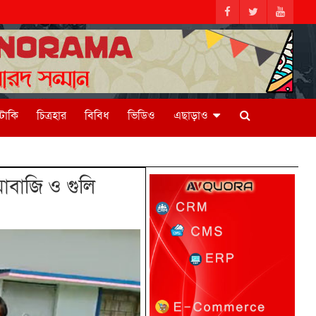
িটাকি
চিত্রহার
বিবিধ
ভিডিও
এছাড়াও
বাজি ও গুলি