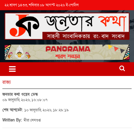
২২ শ্রাবণ ১৪৩৩, শনিবার ০৮ আগস্ট ২০২৬ ই-পোর্টাল
রাজ্য
জনতার কথা ওয়েব ডেস্ক
০৯ জানুয়ারি, ২০২৬, ১৬:০৮:০৭
শেষ আপডেট:
১০ জানুয়ারি, ২০২৬, ১৮:২৯:১৯
Written By:
মীরা সেনগুপ্ত