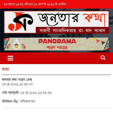
২৩ শ্রাবণ ১৪৩৩, রবিবার ০৯ আগস্ট ২০২৬ ই-পোর্টাল
রাজ্য
জনতার কথা ওয়েব ডেস্ক
০৫ মে, ২০২২, ১৮:৪৫:২৭
শেষ আপডেট:
০৫ মে, ২০২২, ১৯:৫৪:৫৪
Written By:
অভিষেক দত্ত