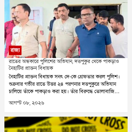
রাজ্য
রাতের অন্ধকারে পুলিশের অভিযান, দত্তপুকুর থেকে পাকড়াও
নৈহাটির প্রাক্তন বিধায়ক
নৈহাটির প্রাক্তন বিধায়ক সনৎ দে-কে গ্রেফতার করল পুলিশ।
শুক্রবার গভীর রাতে উত্তর ২৪ পরগনার দত্তপুকুরে অভিযান
চালিয়ে তাঁকে পাকড়াও করা হয়। তাঁর বিরুদ্ধে তোলাবাজি
এবং ভোট পরবর্তী হিংসার অভিযোগ রয়েছে বলে পুলিশ সূত্রে
আগস্ট ০৮, ২০২৬
জানা গিয়েছে। শনিবার তাঁকে বারাকপুর আদালতে তোলা
হবে।২০২৪ সালের উপনির্বাচনে নৈহাটি বিধানসভা কেন্দ্র
থেকে জয়ী হয়েছিলেন সনৎ দে। তবে তার আগে থেকেই তাঁর
বিরুদ্ধে একাধিক অভিযোগ উঠেছিল। স্থানীয় সূত্রে তাঁর