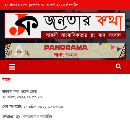
২০ শ্রাবণ ১৪৩৩, বৃহস্পতি ০৬ আগস্ট ২০২৬ ই-পোর্টাল
রাজ্য
জনতার কথা ওয়েব ডেস্ক
২৭ এপ্রিল, ২০২২, ১১:৫৩:২৪
শেষ আপডেট:
২৭ এপ্রিল, ২০২২, ১২:০৬:১০
Written By:
জনতার কথা অ্যাডমিন