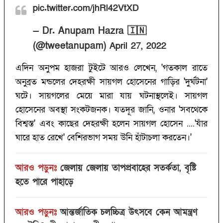
pic.twitter.com/jhRl42VtXD
— Dr. Anupam Hazra 🇮🇳
(@tweetanupam)
April 27, 2022
এদিন অনুপম হাজরা টুইটে আরও লেখেন, 'গতকাল রাতে
অনুব্রত মন্ডলের দেহরক্ষী সায়গল হোসেনের গাড়ির 'দুর্ঘটনা'
ঘটে। সায়গলের মেয়ে মারা যায় ঘটনাস্থলেই। সায়গল
হোসেনের অবস্থা সংকটজনক। যতদূর জানি, ওনার 'সবথেকে
বিশ্বস্ত' এবং কাছের দেহরক্ষী হলেন সায়গল হোসেন ....'যাঁর
ঘারে হাত রেখে' বেশিরভাগ সময় উনি হাঁটাচলা করতেন।'
আরও পড়ুনঃ
জেলায় জেলায় তাপপ্রবাহের সতর্কতা, বৃষ্টি
হতে পারে পাহাড়ে
আরও পড়ুনঃ
আন্তর্জাতিক চলচ্চিত্র উৎসবে কেন আমন্ত্রণ