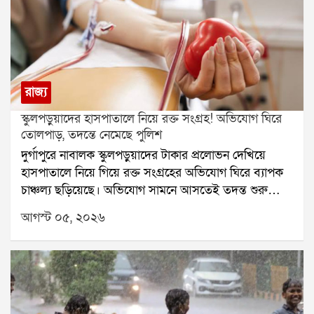
রাজ্য
স্কুলপড়ুয়াদের হাসপাতালে নিয়ে রক্ত সংগ্রহ! অভিযোগ ঘিরে
তোলপাড়, তদন্তে নেমেছে পুলিশ
দুর্গাপুরে নাবালক স্কুলপড়ুয়াদের টাকার প্রলোভন দেখিয়ে
হাসপাতালে নিয়ে গিয়ে রক্ত সংগ্রহের অভিযোগ ঘিরে ব্যাপক
চাঞ্চল্য ছড়িয়েছে। অভিযোগ সামনে আসতেই তদন্ত শুরু
করেছে পুলিশ। একই সঙ্গে এই ঘটনার সঙ্গে কারা জড়িত, তা
আগস্ট ০৫, ২০২৬
খতিয়ে দেখা হচ্ছে।অভিযোগ, দুর্গাপুরের ইস্পাত নগরীর একটি
বেসরকারি স্কুলের তিন নাবালক পড়ুয়াকে টাকার লোভ দেখিয়ে
বিধাননগরের একটি বেসরকারি হাসপাতালে নিয়ে যাওয়া হয়।
সেখানে এক রোগীর আত্মীয় পরিচয়ে তাঁদের রক্তদান করানো
হয়েছে বলে অভিযোগ। আরও অভিযোগ, সরকারি নথিতে
তাঁদের প্রকৃত বয়স পরিবর্তন করে প্রাপ্তবয়স্ক হিসেবে দেখানো