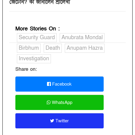
জেটেনি? কী জানালেন শ্রীলেখা
More Stories On
:
Security Guard
Anubrata Mondal
Birbhum
Death
Anupam Hazra
Investigation
Share on:
Facebook
WhatsApp
Twitter