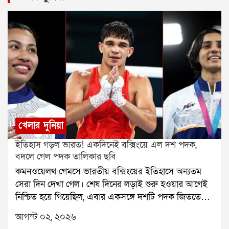
খেলার দুনিয়া
ইতিহাস গড়ল ভারত! একদিনেই বক্সিংয়ে এল দশ পদক,
বদলে গেল পদক তালিকার ছবি
কমনওয়েলথ গেমসে ভারতীয় বক্সিংয়ের ইতিহাসে অন্যতম
সেরা দিন দেখা গেল। শেষ দিনের লড়াই শুরু হওয়ার আগেই
নিশ্চিত হয়ে গিয়েছিল, এবার একসঙ্গে দশটি পদক জিততে
চলেছেন ভারতের বক্সাররা। এর আগে কমনওয়েলথ গেমসে
আগস্ট ০২, ২০২৬
ভারত কখনও বক্সিংয়ে এত বেশি পদক জিততে পারেনি। তাই