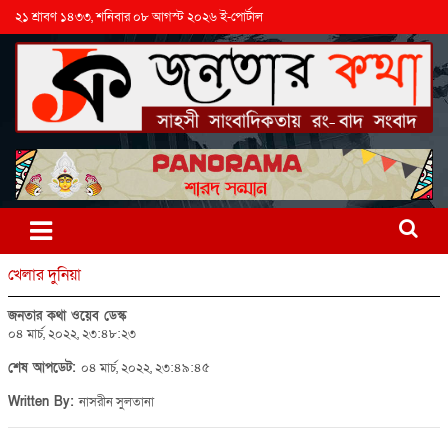
২১ শ্রাবণ ১৪৩৩, শনিবার ০৮ আগস্ট ২০২৬ ই-পোর্টাল
খেলার দুনিয়া
জনতার কথা ওয়েব ডেস্ক
০৪ মার্চ, ২০২২, ২৩:৪৮:২৩
শেষ আপডেট:
০৪ মার্চ, ২০২২, ২৩:৪৯:৪৫
Written By:
নাসরীন সুলতানা