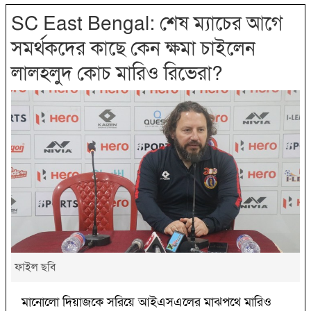
SC East Bengal: শেষ ম্যাচের আগে
সমর্থকদের কাছে কেন ক্ষমা চাইলেন
লালহলুদ কোচ মারিও রিভেরা?‌
ফাইল ছবি
মানোলো দিয়াজকে সরিয়ে আইএসএলের মাঝপথে মারিও