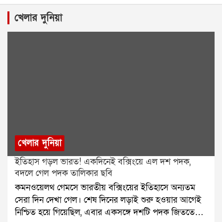
খেলার দুনিয়া
খেলার দুনিয়া
ইতিহাস গড়ল ভারত! একদিনেই বক্সিংয়ে এল দশ পদক,
বদলে গেল পদক তালিকার ছবি
কমনওয়েলথ গেমসে ভারতীয় বক্সিংয়ের ইতিহাসে অন্যতম
সেরা দিন দেখা গেল। শেষ দিনের লড়াই শুরু হওয়ার আগেই
নিশ্চিত হয়ে গিয়েছিল, এবার একসঙ্গে দশটি পদক জিততে