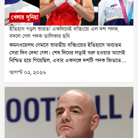
খেলার দুনিয়া
ইতিহাস গড়ল ভারত! একদিনেই বক্সিংয়ে এল দশ পদক,
বদলে গেল পদক তালিকার ছবি
কমনওয়েলথ গেমসে ভারতীয় বক্সিংয়ের ইতিহাসে অন্যতম
সেরা দিন দেখা গেল। শেষ দিনের লড়াই শুরু হওয়ার আগেই
নিশ্চিত হয়ে গিয়েছিল, এবার একসঙ্গে দশটি পদক জিততে
চলেছেন ভারতের বক্সাররা। এর আগে কমনওয়েলথ গেমসে
আগস্ট ০২, ২০২৬
ভারত কখনও বক্সিংয়ে এত বেশি পদক জিততে পারেনি। তাই
শুরু থেকেই এই সাফল্য ইতিহাসের পাতায় জায়গা করে নেয়।
শেষ পর্যন্ত ভারতের ঝুলিতে আসে মোট দশটি পদক। তার
মধ্যে রয়েছে সাতটি সোনা এবং তিনটি রুপো। এই দুরন্ত
সাফল্যের ফলে বক্সিংয়ে প্রতিযোগিতার অন্যতম সফল দেশ
হিসেবে শেষ করল ভারত। আগামী কমনওয়েলথ গেমসের
আগে এই ফল ভারতীয় বক্সিংয়ের আত্মবিশ্বাস আরও
অনেকটাই বাড়িয়ে দিল।মহিলা বক্সারদের পারফরম্যান্স ছিল
চোখে পড়ার মতো। সাক্ষী চৌধুরী, প্রীতি পাওয়ার, জ্যাসমিন