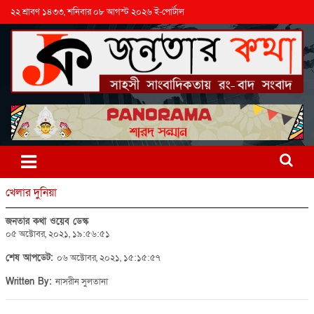
২২ শ্রাবণ ১৪৩৩, শনিবার ০৮ আগস্ট ২০২৬ ই-পোর্টাল
খেলার দুনিয়া
জনতার কথা ওয়েব ডেস্ক
০৫ অক্টোবর, ২০২১, ১৯:৫৬:৫১
শেষ আপডেট:
০৬ অক্টোবর, ২০২১, ১৫:১৫:৫৭
Written By:
নাসরীন সুলতানা