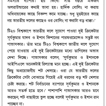
সমস্যার ব্যাপার। ছয় কিংবা সাত নম্বরে একজন
অলরাউন্ডারের কথাই ভাবা হয়। হার্দিক বোলিং না করায়
অধিনায়কের কাছে বিকল্প কমে যাচ্ছে। শুধু মুম্বইয়ের কাছে
নয় ভারতীয় দলের কাছেও ওর বোলিং না করাটা বড় ধাক্কা।’‌
টি২০ বিশ্বকাপে ভারতীয় দলে সুযোগ পাওয়া দুই ক্রিকেটার
সূর্যকুমার যাদব ও ইশান কিশানের পারফরমেন্সেও সন্তুষ্ট নন
গাভাসকার। তাঁর মতে টি২০ বিশ্বকাপে জাতীয় দলে সুযোগ
পেয়ে যাওয়ায় এই দুই ক্রিকেটারের মধ্যে তাগিদের অভাব
দেখা দিচ্ছে। গাভাসকার বলেন, ‘‌সুর্যকুমার ও ইশানকে
আইপিএলে অনেকটাই রিল্যাক্স মনে হচ্ছে। এই দুই ক্রিকেটার
কিছু অপ্রয়োজনীয় শট খেলছে। ওরা যে ভারতীয় দলের
ক্রিকেটার সেটা বোঝাতে গিয়েই এই ধরণের বড় শট খেলার
চেষ্টা করছে। শট নির্বাচনের ব্যাপারে সূর্যকুমার ও ইশানকে
আরও সতর্ক হতে হবে।’‌ পাশাপাশি গাভাসকার আরও মনে
করছেন, শট বাছাইয়ে ভুল হচ্ছে বলেই সূর্যকুমার ও ইশান রান
পাচ্ছেন না।