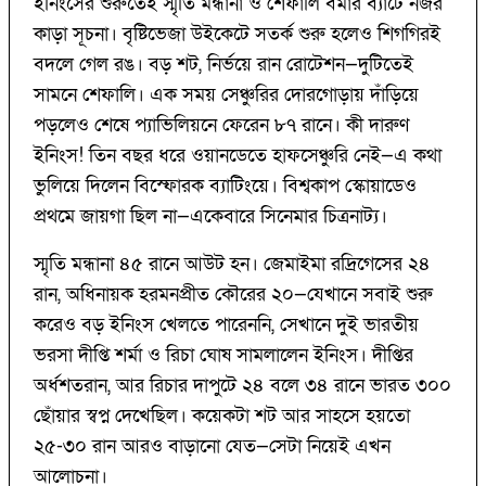
ইনিংসের শুরুতেই স্মৃতি মন্ধানা ও শেফালি বর্মার ব্যাটে নজর
কাড়া সূচনা। বৃষ্টিভেজা উইকেটে সতর্ক শুরু হলেও শিগগিরই
বদলে গেল রঙ। বড় শট, নির্ভয়ে রান রোটেশন—দুটিতেই
সামনে শেফালি। এক সময় সেঞ্চুরির দোরগোড়ায় দাঁড়িয়ে
পড়লেও শেষে প্যাভিলিয়নে ফেরেন ৮৭ রানে। কী দারুণ
ইনিংস! তিন বছর ধরে ওয়ানডেতে হাফসেঞ্চুরি নেই—এ কথা
ভুলিয়ে দিলেন বিস্ফোরক ব্যাটিংয়ে। বিশ্বকাপ স্কোয়াডেও
প্রথমে জায়গা ছিল না—একেবারে সিনেমার চিত্রনাট্য।
স্মৃতি মন্ধানা ৪৫ রানে আউট হন। জেমাইমা রদ্রিগেসের ২৪
রান, অধিনায়ক হরমনপ্রীত কৌরের ২০—যেখানে সবাই শুরু
করেও বড় ইনিংস খেলতে পারেননি, সেখানে দুই ভারতীয়
ভরসা দীপ্তি শর্মা ও রিচা ঘোষ সামলালেন ইনিংস। দীপ্তির
অর্ধশতরান, আর রিচার দাপুটে ২৪ বলে ৩৪ রানে ভারত ৩০০
ছোঁয়ার স্বপ্ন দেখেছিল। কয়েকটা শট আর সাহসে হয়তো
২৫-৩০ রান আরও বাড়ানো যেত—সেটা নিয়েই এখন
আলোচনা।