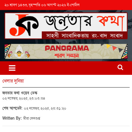
২০ শ্রাবণ ১৪৩৩, বৃহস্পতি ০৬ আগস্ট ২০২৬ ই-পোর্টাল
খেলার দুনিয়া
জনতার কথা ওয়েব ডেস্ক
০২ নভেম্বর, ২০২৫, ২৩:০৩:৩৪
শেষ আপডেট:
০২ নভেম্বর, ২০২৫, ২৩:৩১:২০
Written By:
মীরা সেনগুপ্ত