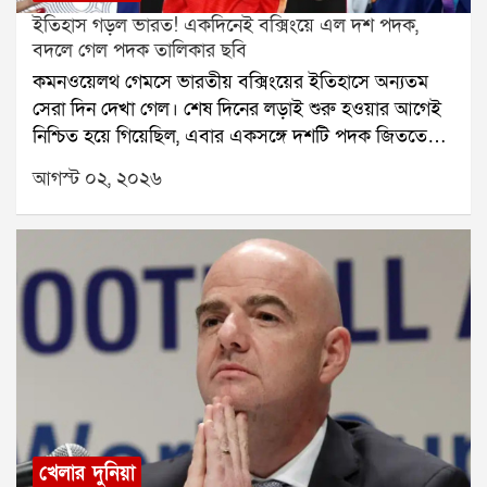
ইতিহাস গড়ল ভারত! একদিনেই বক্সিংয়ে এল দশ পদক,
বদলে গেল পদক তালিকার ছবি
কমনওয়েলথ গেমসে ভারতীয় বক্সিংয়ের ইতিহাসে অন্যতম
সেরা দিন দেখা গেল। শেষ দিনের লড়াই শুরু হওয়ার আগেই
নিশ্চিত হয়ে গিয়েছিল, এবার একসঙ্গে দশটি পদক জিততে
চলেছেন ভারতের বক্সাররা। এর আগে কমনওয়েলথ গেমসে
আগস্ট ০২, ২০২৬
ভারত কখনও বক্সিংয়ে এত বেশি পদক জিততে পারেনি। তাই
শুরু থেকেই এই সাফল্য ইতিহাসের পাতায় জায়গা করে নেয়।
শেষ পর্যন্ত ভারতের ঝুলিতে আসে মোট দশটি পদক। তার
মধ্যে রয়েছে সাতটি সোনা এবং তিনটি রুপো। এই দুরন্ত
সাফল্যের ফলে বক্সিংয়ে প্রতিযোগিতার অন্যতম সফল দেশ
হিসেবে শেষ করল ভারত। আগামী কমনওয়েলথ গেমসের
আগে এই ফল ভারতীয় বক্সিংয়ের আত্মবিশ্বাস আরও
অনেকটাই বাড়িয়ে দিল।মহিলা বক্সারদের পারফরম্যান্স ছিল
চোখে পড়ার মতো। সাক্ষী চৌধুরী, প্রীতি পাওয়ার, জ্যাসমিন
ল্যাম্বোরিয়া, লাভলিনা বরগোহাঁই এবং প্রিয়া মানহাস নিজেদের
দুরন্ত লড়াইয়ে পদক জিতে দেশের মুখ উজ্জ্বল করেছেন।
খেলার দুনিয়া