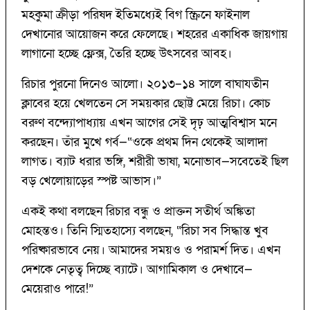
মহকুমা ক্রীড়া পরিষদ ইতিমধ্যেই বিগ স্ক্রিনে ফাইনাল
দেখানোর আয়োজন করে ফেলেছে। শহরের একাধিক জায়গায়
লাগানো হচ্ছে ফ্লেক্স, তৈরি হচ্ছে উৎসবের আবহ।
রিচার পুরনো দিনেও আলো। ২০১৩–১৪ সালে বাঘাযতীন
ক্লাবের হয়ে খেলতেন সে সময়কার ছোট্ট মেয়ে রিচা। কোচ
বরুণ বন্দ্যোপাধ্যায় এখন আগের সেই দৃঢ় আত্মবিশ্বাস মনে
করছেন। তাঁর মুখে গর্ব—“ওকে প্রথম দিন থেকেই আলাদা
লাগত। ব্যাট ধরার ভঙ্গি, শরীরী ভাষা, মনোভাব—সবেতেই ছিল
বড় খেলোয়াড়ের স্পষ্ট আভাস।”
একই কথা বলছেন রিচার বন্ধু ও প্রাক্তন সতীর্থ অঙ্কিতা
মোহন্তও। তিনি স্মিতহাস্যে বলছেন, “রিচা সব সিদ্ধান্ত খুব
পরিষ্কারভাবে নেয়। আমাদের সময়ও ও পরামর্শ দিত। এখন
দেশকে নেতৃত্ব দিচ্ছে ব্যাটে। আগামিকাল ও দেখাবে—
মেয়েরাও পারে!”