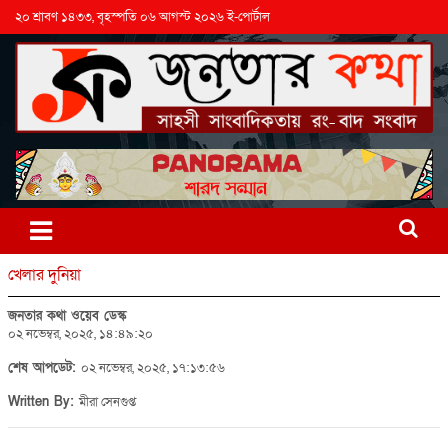
২০ শ্রাবণ ১৪৩৩, বৃহস্পতি ০৬ আগস্ট ২০২৬ ই-পোর্টাল
খেলার দুনিয়া
জনতার কথা ওয়েব ডেস্ক
০২ নভেম্বর, ২০২৫, ১৪:৪৯:২০
শেষ আপডেট:
০২ নভেম্বর, ২০২৫, ১৭:১৩:৫৬
Written By:
মীরা সেনগুপ্ত