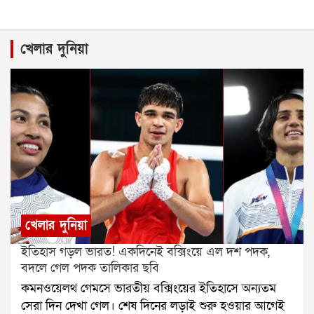
খেলার দুনিয়া
খেলার দুনিয়া
ইতিহাস গড়ল ভারত! একদিনেই বক্সিংয়ে এল দশ পদক,
বদলে গেল পদক তালিকার ছবি
কমনওয়েলথ গেমসে ভারতীয় বক্সিংয়ের ইতিহাসে অন্যতম
সেরা দিন দেখা গেল। শেষ দিনের লড়াই শুরু হওয়ার আগেই