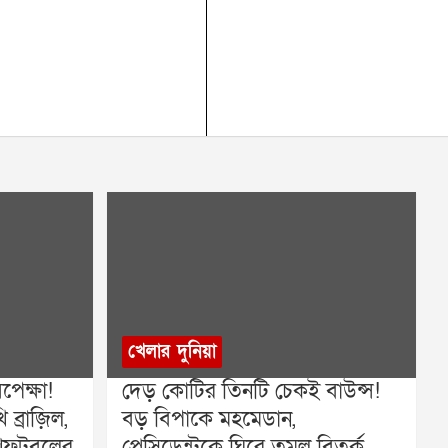
খেলার দুনিয়া
েক্ষা!
দেড় কোটির তিনটি চেকই বাউন্স!
ব্রাজ়িল,
বড় বিপাকে মহমেডান,
বফুটবলের
প্রেসিডেন্টকে ঘিরে তুমুল বিতর্ক