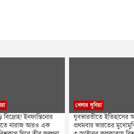
িয়া
খেলার দুনিয়া
় বিদ্রোহ! ইনফান্তিনোর
যুবভারতীতে ইতিহাসের অপ
 মানতে নারাজ আরও এক
প্রথমবার ভারতের মুখোমুখি 
িশ্বকাপ ঘিরে তীব্র জল্পনা
৩ অক্টোবর কলকাতায় বিশ্