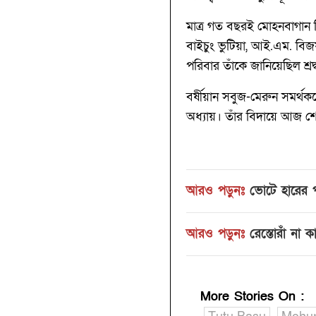
মাত্র গত বছরই মোহনবাগান দি
বাইচুং ভুটিয়া, আই.এম. বি
পরিবার তাঁকে জানিয়েছিল শ্রদ্
বর্ষীয়ান সবুজ-মেরুন সমর্থ
অধ্যায়। তাঁর বিদায়ে আজ শো
আরও পড়ুনঃ
ভোটে হারের 
আরও পড়ুনঃ
রেস্তোরাঁ না
More Stories On
: