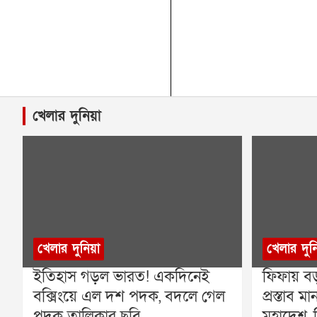
খেলার দুনিয়া
খেলার দুনিয়া
খেলার দুন
ইতিহাস গড়ল ভারত! একদিনেই
ফিফায় বড
বক্সিংয়ে এল দশ পদক, বদলে গেল
প্রস্তাব
পদক তালিকার ছবি
মহাদেশ, ব