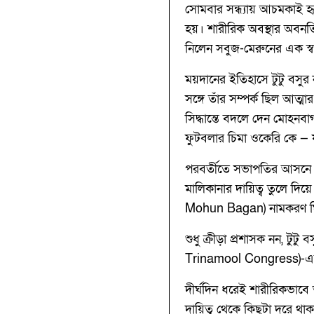
সোমবার সন্ধ্যায় আচমকাই হৃদ
হয়। শারীরিক অবস্থার অবনতি 
নিলেন সবুজ-মেরুনের এক স্বর্
ময়দানের ইতিহাসে টুটু বসুর
সঙ্গে তাঁর সম্পর্ক ছিল আত্
সিদ্ধান্তে বদলে দেন মোহনবা
ফুটবলার চিমা ওকেরি কে —
পরবর্তীতে সভাপতির আসনে বস
মালিকানার দায়িত্ব তুলে দ
Mohun Bagan) নামকরণ ঘিরে 
শুধু ক্রীড়া প্রশাসক নন, টুট
Trinamool Congress)-এর হ
দীর্ঘদিন ধরেই শারীরিকভাবে 
দায়িত্ব থেকে কিছুটা দূরে 