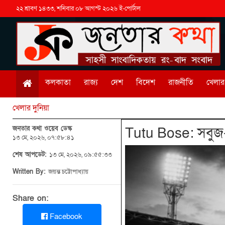
২২ শ্রাবণ ১৪৩৩, শনিবার ০৮ আগস্ট ২০২৬ ই-পোর্টাল
কলকাতা
রাজ্য
দেশ
বিদেশ
রাজনীতি
খেলার 
খেলার দুনিয়া
জনতার কথা ওয়েব ডেস্ক
Tutu Bose: সবুজ-ম
১৩ মে, ২০২৬, ০৭:৫৮:৪১
শেষ আপডেট:
১৩ মে, ২০২৬, ০৯:৫৫:৩৩
Written By:
জয়ন্ত চট্টোপাধ্যায়
Share on:
Facebook