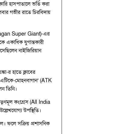
কারি হাসপাতালে ভর্তি করা
গলবার গভীর রাতে চিরবিদায়
un Bagan Super Giant)-এর
কে একাধিক যুগান্তকারী
 এসেছিলেন নাইজিরিয়ান
কা-র হাতে ক্লাবের
ও ‘এটিকে-মোহনবাগান’ (ATK
েন তিনি।
তৃণমূল কংগ্রেস (All India
্লেখযোগ্য উপস্থিতি।
িল। ফলে সক্রিয় প্রশাসনিক