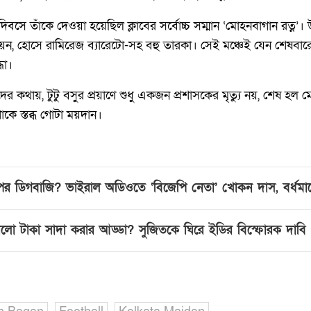
বসে তাঁকে দেওয়া হয়েছিল ক্লাবের সর্বোচ্চ সম্মান ‘মোহনবাগান রত্ন’। উ
জয়ন, হোসে রামিরেজ ব্যারেটো-সহ বহু তারকা। সেই মঞ্চেই যেন শেষব
ধা।
কদের কথায়, টুটু বসুর প্রয়াণে শুধু একজন প্রশাসকের মৃত্যু নয়, শেষ
কে স্তব্ধ গোটা ময়দান।
পর ডিগবাজি? ভাইরাল অডিওতে ‘বিজেপি নেতা’ খোকন দাস, বর্ধমা
 কালো টাকা সাদা করার আড্ডা? সুজিতকে ঘিরে ইডির বিস্ফোরক দাবি