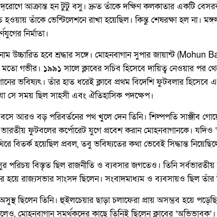
্‌রোগে আক্রান্ত হন টুটু বসু। দ্রুত তাঁকে দক্ষিণ কলকাতার একটি বেসর
হওয়ায় তাঁকে ভেন্টিলেশনে রাখা হয়েছিল। কিন্তু শেষরক্ষা হল না। মঙ্
ণযুগের নির্মাতা।
 নাম উচ্চারিত হবে শ্রদ্ধার সঙ্গে। মোহনবাগান সুপার জায়ান্ট (Moh
মার মতো গভীর। ১৯৯১ সালে ক্লাবের সচিব হিসেবে দায়িত্ব নেওয়ার পর থে
গানের ভবিষ্যৎ। তাঁর হাত ধরেই ক্লাবে প্রথম বিদেশি ফুটবলার হিসেবে
 যা সে সময় ছিল সাহসী এবং ঐতিহাসিক পদক্ষেপ।
ে আরও বড় পরিবর্তনের পথ খুলে দেন তিনি। শিল্পপতি সাঞ্জীব গোয়েঙ্
িয়ে ভারতীয় ফুটবলের কর্পোরেট যুগে প্রবেশ করান মোহনবাগানকে। যদি
বিতর্ক হয়েছিল প্রবল, তবু ভবিষ্যতের কথা ভেবেই সিদ্ধান্ত নিয়েছিল
ু বসুর পরিচয় বিস্তৃত ছিল রাজনীতি ও ব্যবসার জগতেও। তিনি সর্বভারতীয় 
য়ে রাজ্যসভার সাংসদ ছিলেন। সংবাদমাধ্যম ও ব্যবসায়ও ছিল তাঁর উল
অসুস্থ ছিলেন তিনি। হুইলচেয়ার ছাড়া চলাফেরা প্রায় অসম্ভব হয়ে পড়েছ
থাকলেও, মোহনবাগান সমর্থকদের কাছে তিনিই ছিলেন ক্লাবের ‘অভিভাবক’।