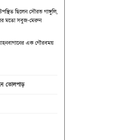
পস্থিত ছিলেন সৌরভ গাঙ্গুলি,
ারের মতো সবুজ-মেরুন
 হল মোহনবাগানের এক গৌরবময়
নে তোলপাড়