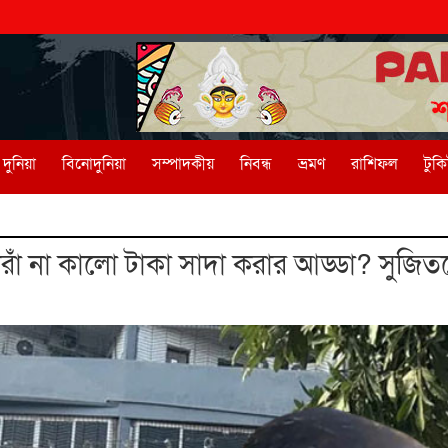
দুনিয়া
বিনোদুনিয়া
সম্পাদকীয়
নিবন্ধ
ভ্রমণ
রাশিফল
টুক
োরাঁ না কালো টাকা সাদা করার আড্ডা? সুজিত