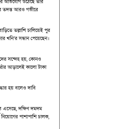
ের অভিযোগ উঠেছে তাঁর
িরে তদন্ত আরও গভীরে
াড়িতে তল্লাশি চালিয়েই পুর
ার খনি’র সন্ধান পেয়েছেন।
রীদের সন্দেহ হয়, কোনও
তোরাঁর আড়ালেই কালো টাকা
দ্ধার হয় বলেও দাবি
ঠে এসেছে, দক্ষিণ দমদম
মী নিয়োগের পাশাপাশি চালক,