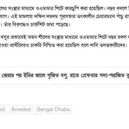
ের সংস্থার মাধ্যমে ওএমআর শিটে কারচুপি করা হয়েছিল। নম্বর বদলে দি
গ। এই মামলায় দক্ষিণ দমদম পুরসভার তৎকালীন চেয়ারম্যান পাঁচু র
তাঁর বিরুদ্ধেও চার্জশিট জমা পড়েছে।
ত বসুর প্রভাবেই অয়ন শীলের সংস্থার মাধ্যমে ওএমআর শিটে নম্বর বদ
পাওয়া প্রার্থীদেরও চাকরি নিশ্চিত করা হয়েছিল বলে দাবি তদন্তকারীদের।
টা জেরার পর ইডির জালে সুজিত বসু, রাতে গ্রেফতার সদ্য-পরাজিত ত
id
Arrested
Bengal Dhaba