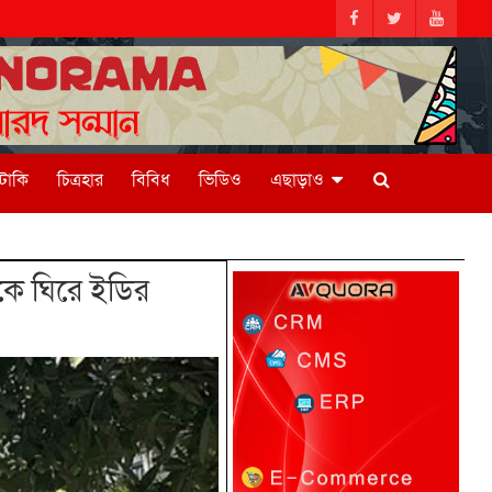
িটাকি
চিত্রহার
বিবিধ
ভিডিও
এছাড়াও
কে ঘিরে ইডির