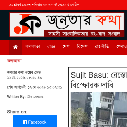
২১ শ্রাবণ ১৪৩৩, শনিবার ০৮ আগস্ট ২০২৬ ই-পোর্টাল
কলকাতা
রাজ্য
দেশ
বিদেশ
রাজনীতি
খেলার 
কলকাতা
জনতার কথা ওয়েব ডেস্ক
Sujit Basu: রেস্ত
১২ মে, ২০২৬, ০৮:৩০:৪০
বিস্ফোরক দাবি
শেষ আপডেট:
১২ মে, ২০২৬, ১৩:০২:৩১
Written By:
মীরা সেনগুপ্ত
Share on:
Facebook