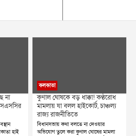
কলকাতা
ে না
কুণাল ঘোষকে বড় ধাক্কা! কণ্ঠরোধ
এসএসসির
মামলায় যা বলল হাইকোর্ট, চাঞ্চল্য
রাজ্য রাজনীতিতে
বস্থান
বিধানসভায় কথা বলতে না দেওয়ার
লকাতা হাই
অভিযোগ তুলে করা কুণাল ঘোষের মামলা