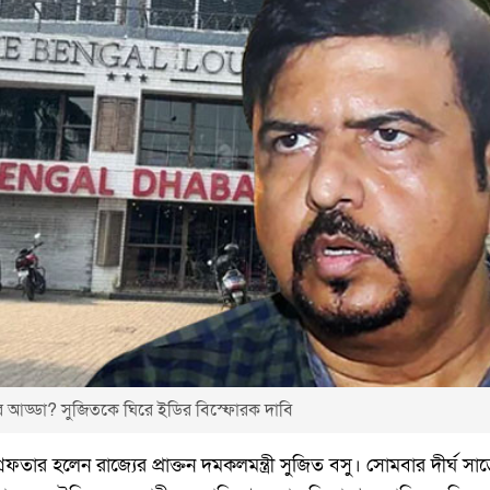
রার আড্ডা? সুজিতকে ঘিরে ইডির বিস্ফোরক দাবি
রেফতার হলেন রাজ্যের প্রাক্তন দমকলমন্ত্রী সুজিত বসু। সোমবার দীর্ঘ সাড