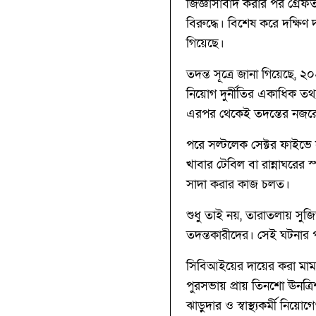
জিজ্ঞাসাবাদ করার পর গ্রে
বিরুদ্ধে। বিশেষ করে দক্ষি
গিয়েছে।
তদন্ত সূত্রে জানা গিয়েছে, 
নিয়োগ দুর্নীতির একাধিক তথ
এরপর থেকেই তদন্তের নজর
পরে সল্টলেক সেক্টর ফাইভে স
খাবার টেবিল বা রান্নাঘরের স
সাদা করার কাজ চলত।
শুধু তাই নয়, তারাতলায় সুজি
তদন্তকারীদের। সেই ঘটনার
সিবিআইয়ের দায়ের করা মামলার
পুরসভায় প্রায় তিনশো ঊনত্রি
ঝাড়ুদার ও স্বাস্থ্যকর্মী নি