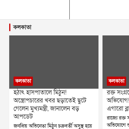
কলকাতা
কলকাতা
কলকাতা
হঠাৎ হাসপাতালে মিঠুন!
রক্ত সংগ্
অস্ত্রোপচারের খবর ছড়াতেই ছুটে
অভিযোগ
গেলেন মুখ্যমন্ত্রী, জানালেন বড়
এগারো ব্লা
আপডেট
রাজ্যে রক্ত
অভিযোগে শু
জনপ্রিয় অভিনেতা মিঠুন চক্রবর্তী অসুস্থ হয়ে