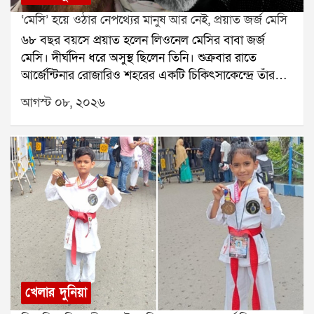
‘মেসি’ হয়ে ওঠার নেপথ্যের মানুষ আর নেই, প্রয়াত জর্জ মেসি
৬৮ বছর বয়সে প্রয়াত হলেন লিওনেল মেসির বাবা জর্জ
মেসি। দীর্ঘদিন ধরে অসুস্থ ছিলেন তিনি। শুক্রবার রাতে
আর্জেন্টিনার রোজারিও শহরের একটি চিকিৎসাকেন্দ্রে তাঁর
মৃত্যু হয়েছে বলে মেসির পরিবারের তরফে নিশ্চিত করা
আগস্ট ০৮, ২০২৬
হয়েছে। তাঁর মৃত্যুতে শোকের ছায়া নেমে এসেছে ফুটবল
মহলেজর্জ মেসি শুধু লিওনেল মেসির বাবা ছিলেন না, ছেলের
দীর্ঘদিনের এজেন্ট ও পরামর্শদাতাও ছিলেন। মেসির
ফুটবলজীবনের শুরু থেকে তাঁর পাশে ছিলেন জর্জ। ছেলের
প্রতিভার উপর আস্থা রেখে ছোটবেলা থেকেই তাঁকে এগিয়ে
নিয়ে যাওয়ার ক্ষেত্রে গুরুত্বপূর্ণ ভূমিকা নিয়েছিলেন তিনি।
রোজারিওতেই ছোটবেলায় ফুটবলের হাতেখড়ি হয়েছিল
মেসির। নিউওয়েলস ওল্ড বয়েজের যুব দলে খেলার সময় তাঁর
প্রতিভা নজর কাড়ে। শারীরিক বৃদ্ধির জন্য হরমোনের
চিকিৎসার প্রয়োজন ছিল মেসির। সেই পরিস্থিতিতে ছেলের
ভবিষ্যতের কথা ভেবে জর্জই তাঁকে নিয়ে স্পেনে যাওয়ার
খেলার দুনিয়া
সিদ্ধান্ত নেন। পরে বার্সেলোনায় মেসির ফুটবলজীবনের নতুন