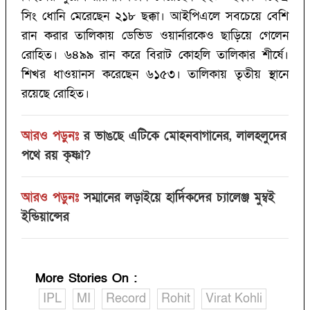
সিং ধোনি মেরেছেন ২১৮ ছক্কা। আইপিএলে সবচেয়ে বেশি
রান করার তালিকায় ডেভিড ওয়ার্নারকেও ছাড়িয়ে গেলেন
রোহিত। ৬৪৯৯ রান করে বিরাট কোহলি তালিকার শীর্ষে।
শিখর ধাওয়ানস করেছেন ৬১৫৩। তালিকায় তৃতীয় স্থানে
রয়েছে রোহিত।‌‌
আরও পড়ুনঃ
র ভাঙছে এটিকে মোহনবাগানের, লালহলুদের
পথে রয় কৃষ্ণা?‌
আরও পড়ুনঃ
সম্মানের লড়াইয়ে হার্দিকদের চ্যালেঞ্জ মুম্বই
ইন্ডিয়ান্সের
More Stories On
:
IPL
MI
Record
Rohit
Virat Kohli