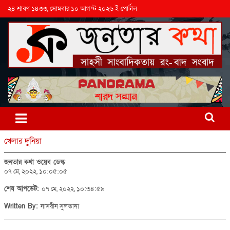
২৪ শ্রাবণ ১৪৩৩, সোমবার ১০ আগস্ট ২০২৬ ই-পোর্টাল
খেলার দুনিয়া
জনতার কথা ওয়েব ডেস্ক
০৭ মে, ২০২২, ১০:০৫:০৫
শেষ আপডেট:
০৭ মে, ২০২২, ১০:৩৪:৫৯
Written By:
নাসরীন সুলতানা