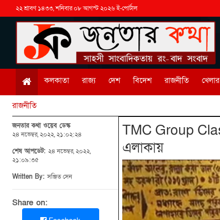
২২ শ্রাবণ ১৪৩৩, শনিবার ০৮ আগস্ট ২০২৬ ই-পোর্টাল
কলকাতা
রাজ্য
দেশ
বিদেশ
রাজনীতি
খেলার 
রাজনীতি
জনতার কথা ওয়েব ডেস্ক
TMC Group Clash: 
২৪ নভেম্বর, ২০২২, ২১:০২:২৪
এলাকায়
শেষ আপডেট:
২৪ নভেম্বর, ২০২২,
২১:০৯:৩৫
Written By:
সঞ্জিত সেন
Share on: