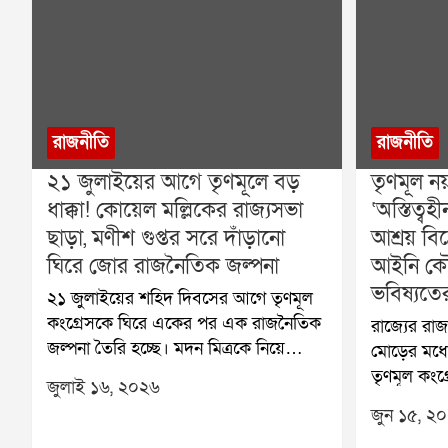
রাজনীতি
রাজনীতি
২১ জুলাইয়ের আগে তৃণমূলে বড়
তৃণমূল ন
ধাক্কা! কোয়েল মল্লিকের রাজ্যসভা
‘অস্তিত্
ছাড়া, মণীশ গুপ্তর সরে দাঁড়ানো
আশ্রয় বি
ঘিরে জোর রাজনৈতিক জল্পনা
আইনি কৌ
ভবিষ্যতে
২১ জুলাইয়ের শহিদ দিবসের আগে তৃণমূল
কংগ্রেসকে ঘিরে একের পর এক রাজনৈতিক
রাজ্যের র
জল্পনা তৈরি হচ্ছে। মদন মিত্রকে নিয়ে
মোড়ের মধ্য
বিতর্কের আবহ এখনও পুরোপুরি কাটেনি,
তৃণমূল কংগ
জুলাই ১৬, ২০২৬
তার মধ্যেই রাজ্যসভার সদস্য পদ থেকে
বিদ্রোহ। কা
জুন ১৫, ২
ইস্তফা দিয়েছেন অভিনেত্রী তথা তৃণমূলের
সায়নী ঘোষ-