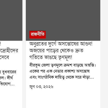
রাজনীতি
!
অনুব্রতের দুর্গে অসন্তোষের আগুন!
িদ্রোহীদের
অজয়ের পাড়ের থেকেও দ্রুত
িসেবে
গতিতে ভাঙছে তৃণমূল!
বীরভূম জেলা তৃণমূলে ক্রমশ বাড়ছে অস্বস্তি।
একের পর এক নেতার প্রকাশ্য অসন্তোষ
ে বুধবারের
এবং সাংগঠনিক দায়িত্ব থেকে সরে দাঁড়ানোর
ঠল। দীর্ঘ
ইচ্ছা দলীয় অন্দরে নতুন করে প্রশ্ন তুলে
অভিযোগ
জুন ০৩, ২০২৬
দিয়েছে। লাভপুরের প্রাক্তন বিধায়ক
্দ্র করে
অভিজিৎ সিংহের পর এবার জেলা কোর
ে তৃণমূল
কমিটির সদস্যপদ থেকে অব্যাহতি চাইলেন
রণ কার্যত
দলের বর্ষীয়ান নেতা তথা রামপুরহাটের