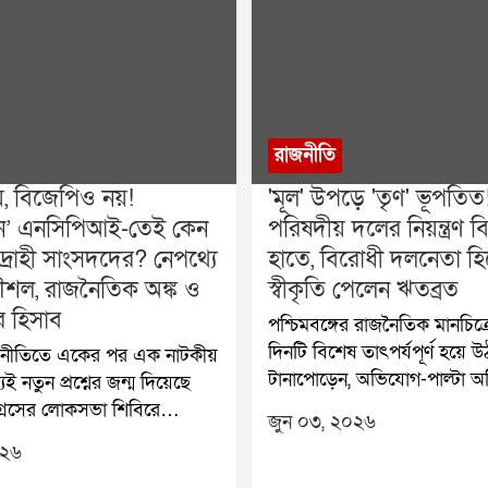
রাজনীতি
য়, বিজেপিও নয়!
'মূল' উপড়ে 'তৃণ' ভূপতিত
বহীন’ এনসিপিআই-তেই কেন
পরিষদীয় দলের নিয়ন্ত্রণ ব
দ্রোহী সাংসদদের? নেপথ্যে
হাতে, বিরোধী দলনেতা হ
শল, রাজনৈতিক অঙ্ক ও
স্বীকৃতি পেলেন ঋতব্রত
র হিসাব
পশ্চিমবঙ্গের রাজনৈতিক মানচিত্র
দিনটি বিশেষ তাৎপর্যপূর্ণ হয়ে উ
াজনীতিতে একের পর এক নাটকীয়
টানাপোড়েন, অভিযোগ-পাল্টা 
েই নতুন প্রশ্নের জন্ম দিয়েছে
এবং বিধানসভার সই-কাণ্ডকে কেন
্রেসের লোকসভা শিবিরে
জুন ০৩, ২০২৬
তৈরি হওয়া বিতর্কের পর অবশেষ
কলি ঘোষ দস্তিদার, শতাব্দী রায়,
০২৬
কংগ্রেসের পরিষদীয় দলের নিয়ন্ত্
সহ প্রায় ২০ জন সাংসদের