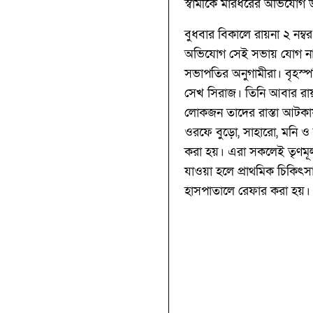
স্বামীকে মারধরের অভিযোগ উ
বুধবার বিকালে রায়না ২ নম্ব
অভিযোগ সেই সভায় যোগ না দ
সভাপতির অনুগামীরা। বৃহস্পত
সেখ সিরাজ। তিনি আবার রায়ন
লোকজন তাদের রাস্তা আটকায়।
ওরফে বুড়ো, সাহারো, মনি 
করা হয়। এরা সকলেই তৃণমূল ব
যাওয়া হলে প্রাথমিক চিকিৎ
হাসপাতালে রেফার করা হয়।